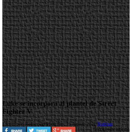
Luke se incorpora al plantel de Street
Fighter V
Escrito por Redacción
Miércoles, 11 Agosto 2021
Noticias
Valora este artículo