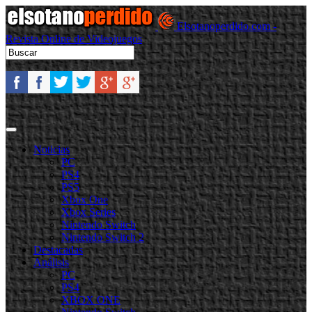
Elsotanoperdido.com -
Revista Online de Videojuegos
Noticias
PC
PS4
PS5
Xbox One
Xbox Series
Nintendo Switch
Nintendo Switch 2
Destacadas
Análisis
PC
PS4
XBOX ONE