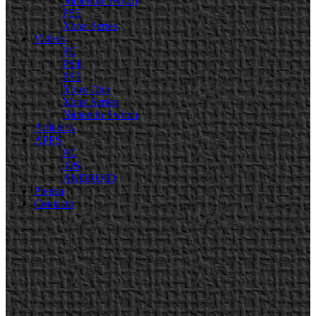
Nintendo Switch
PS5
Xbox Series
Videos
PC
PS4
PS5
Xbox One
Xbox Series
Nintendo Switch
Artículos
APPS
PC
iOS
ANDROID
Prensa
Contacto