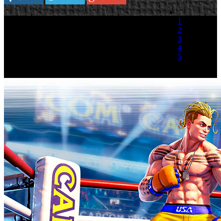
1
2
3
4
5
(1 Voto)