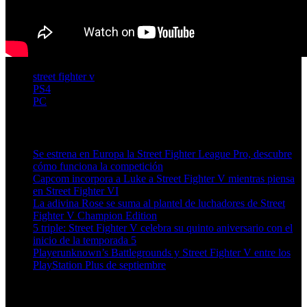
street fighter v
PS4
PC
Artículos relacionados (por etiqueta)
Se estrena en Europa la Street Fighter League Pro, descubre
cómo funciona la competición
Capcom incorpora a Luke a Street Fighter V mientras piensa
en Street Fighter VI
La adivina Rose se suma al plantel de luchadores de Street
Fighter V Champion Edition
5 triple: Street Fighter V celebra su quinto aniversario con el
inicio de la temporada 5
Playerunknown’s Battlegrounds y Street Fighter V entre los
PlayStation Plus de septiembre
Más en esta categoría: