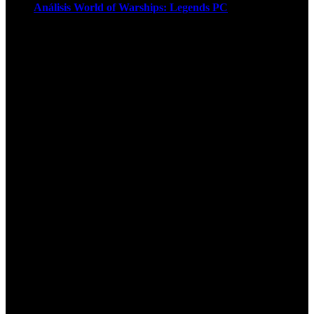
Análisis World of Warships: Legends PC
1
¡Atención! Las cookies nos permiten
ofrecer nuestros servicios. Al utilizar
nuestros servicios, aceptas el uso que
hacemos de las cookies