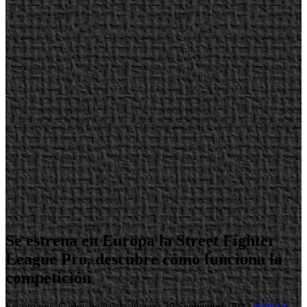
Se estrena en Europa la Street Fighter
League Pro, descubre cómo funciona la
competición
Escrito por Carlos de Ayala
Jueves, 29 Septiembre 2022
Noticias