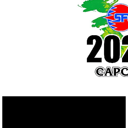
Capcom ha revelado las características de la denominada
Street Fighter League Pro Europe 2022
“
”, su primera
competición europea por equipos, que comenzará a
emitirse el 10 de octubre de 2022 y contará con los