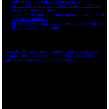
Luke se incorpora al plantel de Street Fighter V
La adivina Rose se suma al plantel de luchadores de Street
Fighter V Champion Edition
5 triple: Street Fighter V celebra su quinto aniversario con el
inicio de la temporada 5
Playerunknown’s Battlegrounds y Street Fighter V entre los
PlayStation Plus de septiembre
Más en esta categoría:
« Grounded alcanza su versión completa y recibe una generosa
cantidad de elementos
La popular Ferrari Velas eSport Series
alcanza su momento cumbre este fin de semana »