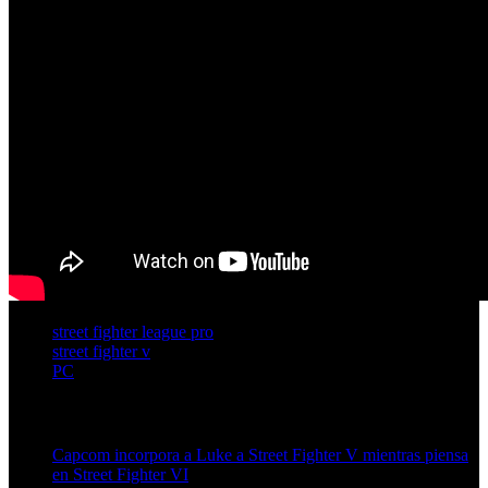
street fighter league pro
street fighter v
PC
Artículos relacionados (por etiqueta)
Capcom incorpora a Luke a Street Fighter V mientras piensa
en Street Fighter VI