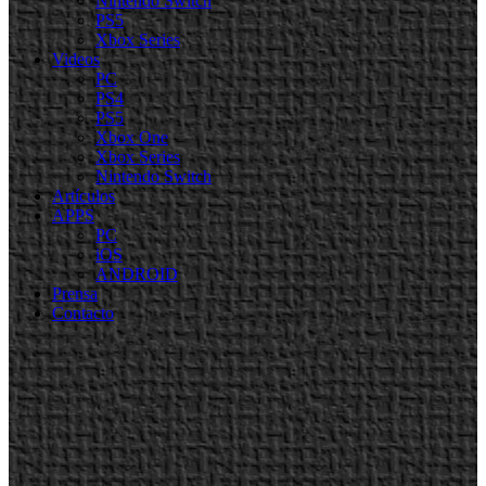
Nintendo Switch
PS5
Xbox Series
Videos
PC
PS4
PS5
Xbox One
Xbox Series
Nintendo Switch
Artículos
APPS
PC
iOS
ANDROID
Prensa
Contacto