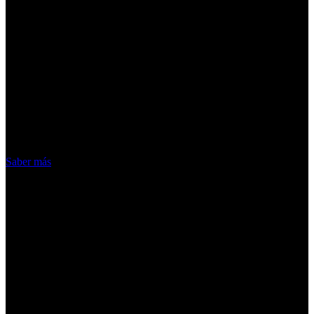
¡Atención! Las cookies nos permiten
ofrecer nuestros servicios. Al utilizar
nuestros servicios, aceptas el uso que
hacemos de las cookies
Acepto
Saber más