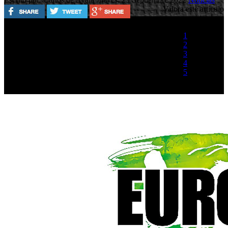
Valora este artículo
1
2
3
4
5
(1 Voto)