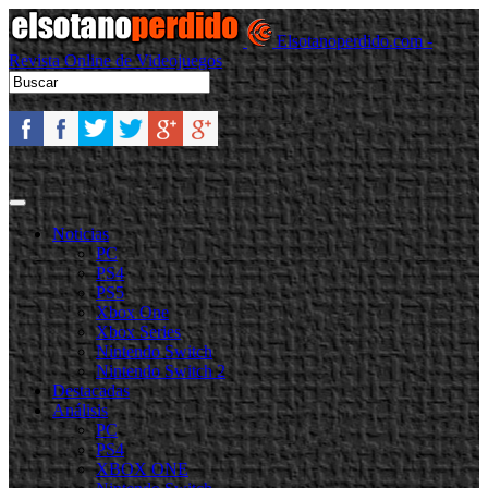
Elsotanoperdido.com -
Revista Online de Videojuegos
Noticias
PC
PS4
PS5
Xbox One
Xbox Series
Nintendo Switch
Nintendo Switch 2
Destacadas
Análisis
PC
PS4
XBOX ONE