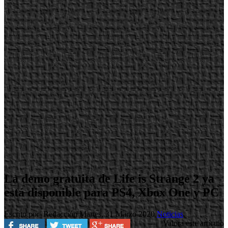
La demo gratuita de Life is Strange 2 ya
está disponible para PS4, Xbox One y PC
Escrito por Redacción
Martes, 31 Marzo 2020
Noticias
Valora este artículo