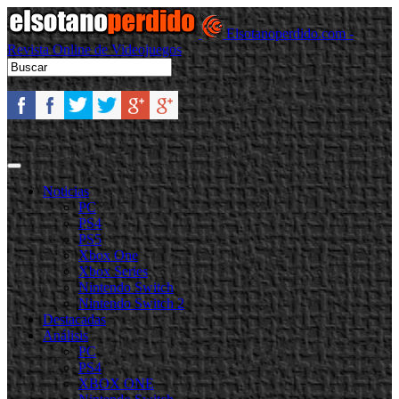
Elsotanoperdido.com -
Revista Online de Videojuegos
Noticias
PC
PS4
PS5
Xbox One
Xbox Series
Nintendo Switch
Nintendo Switch 2
Destacadas
Análisis
PC
PS4
XBOX ONE