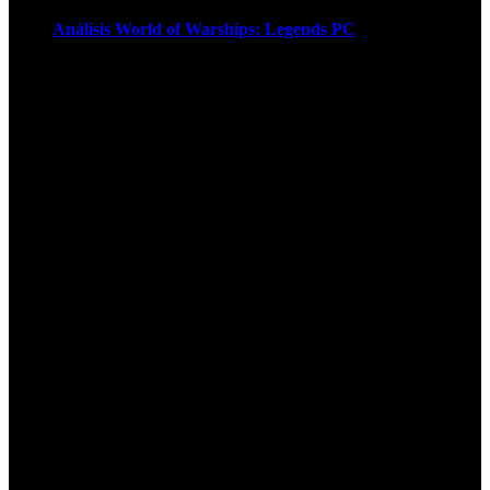
Análisis World of Warships: Legends PC
1
¡Atención! Las cookies nos permiten
ofrecer nuestros servicios. Al utilizar
nuestros servicios, aceptas el uso que