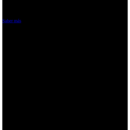
hacemos de las cookies
Acepto
Saber más