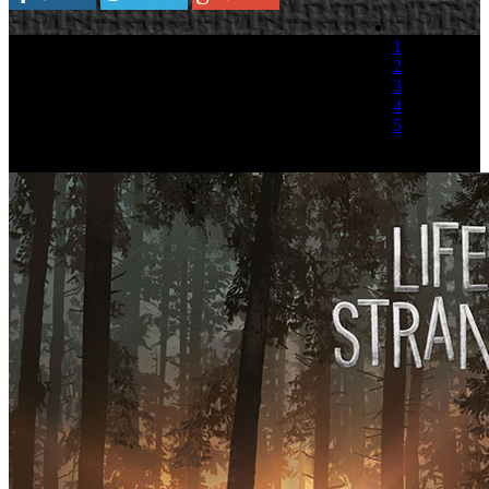
1
2
3
4
5
(1 Voto)