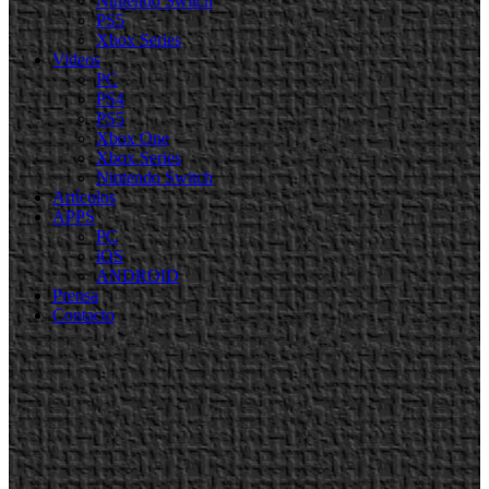
Nintendo Switch
PS5
Xbox Series
Videos
PC
PS4
PS5
Xbox One
Xbox Series
Nintendo Switch
Artículos
APPS
PC
iOS
ANDROID
Prensa
Contacto