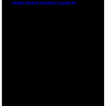
Análisis World of Warships: Legends PC
1
¡Atención! Las cookies nos permiten
ofrecer nuestros servicios. Al utilizar
nuestros servicios, aceptas el uso que
hacemos de las cookies