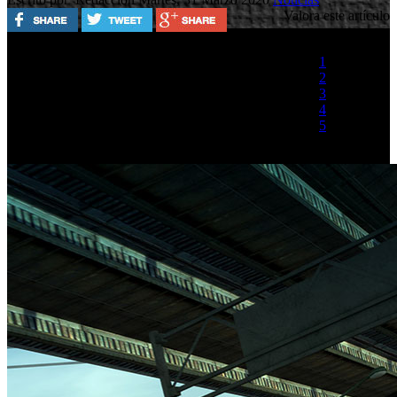
Valora este artículo
1
2
3
4
5
(1 Voto)