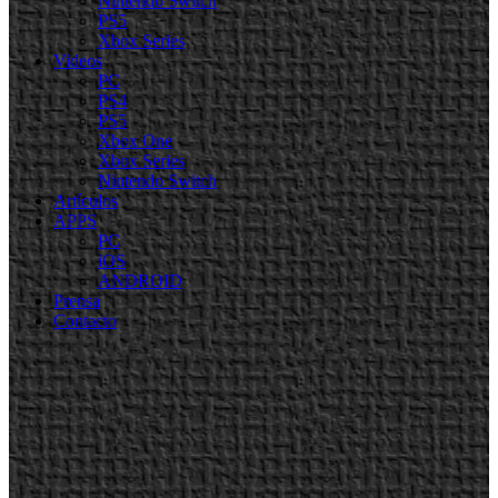
Nintendo Switch
PS5
Xbox Series
Videos
PC
PS4
PS5
Xbox One
Xbox Series
Nintendo Switch
Artículos
APPS
PC
iOS
ANDROID
Prensa
Contacto