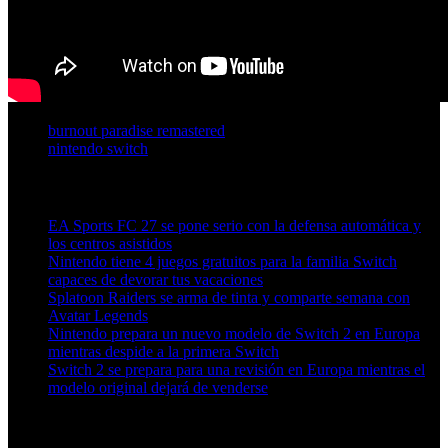
burnout paradise remastered
nintendo switch
Artículos relacionados (por etiqueta)
EA Sports FC 27 se pone serio con la defensa automática y
los centros asistidos
Nintendo tiene 4 juegos gratuitos para la familia Switch
capaces de devorar tus vacaciones
Splatoon Raiders se arma de tinta y comparte semana con
Avatar Legends
Nintendo prepara un nuevo modelo de Switch 2 en Europa
mientras despide a la primera Switch
Switch 2 se prepara para una revisión en Europa mientras el
modelo original dejará de venderse
Más en esta categoría: