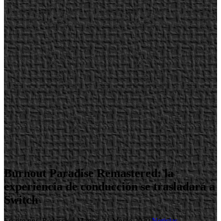
Burnout Paradise Remastered: la
experiencia de conducción se trasladará a
Switch
Escrito por Redacción
Martes, 31 Marzo 2020
Noticias