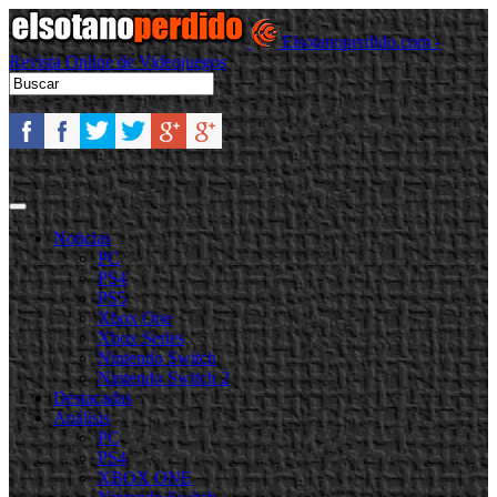
Elsotanoperdido.com -
Revista Online de Videojuegos
Noticias
PC
PS4
PS5
Xbox One
Xbox Series
Nintendo Switch
Nintendo Switch 2
Destacadas
Análisis
PC
PS4
XBOX ONE