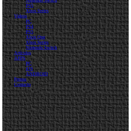
Nintendo Switch
PS5
Xbox Series
Videos
PC
PS4
PS5
Xbox One
Xbox Series
Nintendo Switch
Artículos
APPS
PC
iOS
ANDROID
Prensa
Contacto