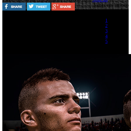
Valora este artículo
1
2
3
4
5
(1 Voto)