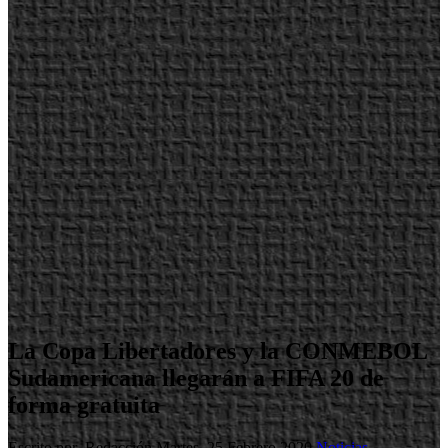
La Copa Libertadores y la CONMEBOL
Sudamericana llegarán a FIFA 20 de
forma gratuita
Escrito por Redacción
Martes, 25 Febrero 2020
Noticias