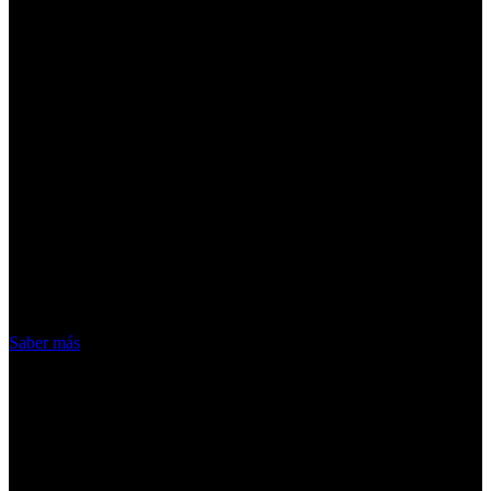
¡Atención! Las cookies nos permiten
ofrecer nuestros servicios. Al utilizar
nuestros servicios, aceptas el uso que
hacemos de las cookies
Acepto
Saber más