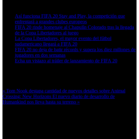
Artículos relacionados (por etiqueta)
Así funciona FIFA 20 Stay and Play, la competición que
enfrentará a grandes clubes europeos
FIFA 20 rinde homenaje al Chapulín Colorado tras la llegada
de la Copa Libertadores al juego
La Copa Libertadores, el mayor evento del fútbol
sudamericano llegará a FIFA 20
FIFA 20 no deja de batir récords y supera los diez millones de
jugadores en dos semanas
Echa un vistazo al tráiler de lanzamiento de FIFA 20
Más en esta categoría:
« Tom Nook destapa cantidad de nuevos detalles sobre Animal
Crossing: New Horizons
El nuevo diario de desarrollo de
Humankind nos lleva hasta su terreno »