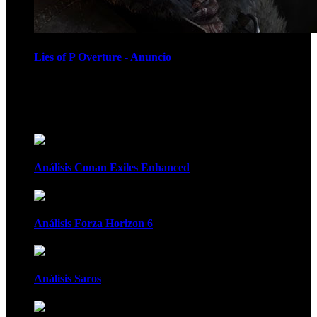
Lies of P Overture - Anuncio
Recomendados
Análisis Conan Exiles Enhanced
Análisis Forza Horizon 6
Análisis Saros