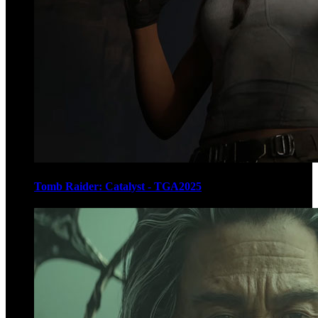
Tomb Raider: Catalyst - TGA2025