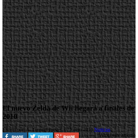
El nuevo Zelda de Wii llegará a finales de
2010
Escrito por A. Torreón
Jueves, 07 Enero 2010
Noticias
Valora este artículo