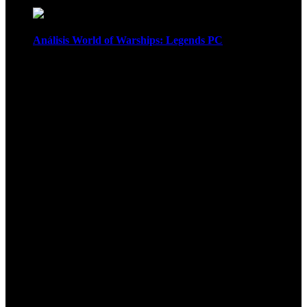
Análisis World of Warships: Legends PC
1
¡Atención! Las cookies nos permiten
ofrecer nuestros servicios. Al utilizar