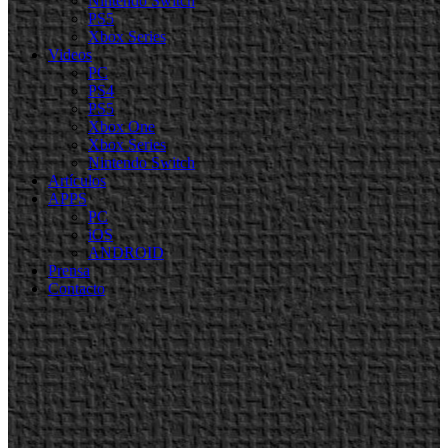
Nintendo Switch
PS5
Xbox Series
Videos
PC
PS4
PS5
Xbox One
Xbox Series
Nintendo Switch
Artículos
APPS
PC
iOS
ANDROID
Prensa
Contacto