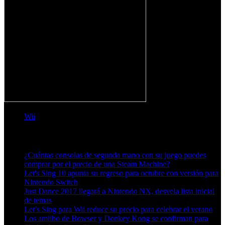
Wii
Artículos relacionados (por etiqueta)
¿Cuántas consolas de segunda mano con su juego puedes
comprar por el precio de una Steam Machine?
Let's Sing 10 apunta su regreso para octubre con versión para
Nintendo Switch
Just Dance 2017 llegará a Nintendo NX, desvela lista inicial
de temas
Let’s Sing para Wii reduce su precio para celebrar el verano
Los amiibo de Bowser y Donkey Kong se confirman para