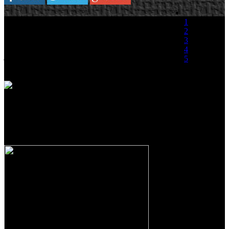
Plataforma:
Wii
1
2
Satoru Iwata, presidente de Nintendo, ha
3
afirmado en una entrevista concedida al diario
4
japonés The Asahi Shimbun, que la nueva
5
entrega de Zelda – anunciada el pasado E3-
llegará a Wii durante los meses finales de este
(0 votos)
2010 que acaba
de comenzar.
Aunque no se ha aclarado si la estimación de la fecha de
lanzamiento se refiere únicamente al mercado japonés, o si desde la
compañía están trabajando en un lanzamiento mundial, sigue siendo
una gran noticia para los usuarios de la sobremesa de Nintendo.