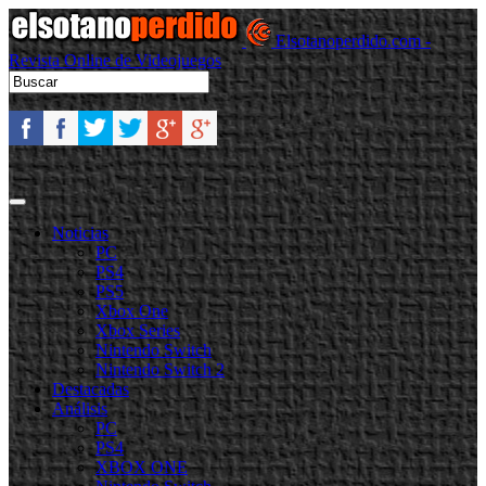
Elsotanoperdido.com -
Revista Online de Videojuegos
Noticias
PC
PS4
PS5
Xbox One
Xbox Series
Nintendo Switch
Nintendo Switch 2
Destacadas
Análisis
PC
PS4
XBOX ONE