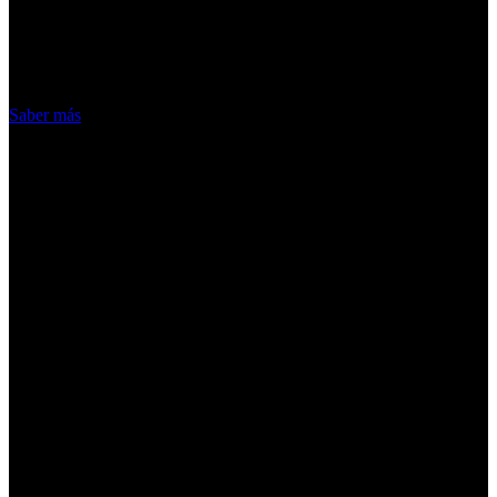
nuestros servicios, aceptas el uso que
hacemos de las cookies
Acepto
Saber más