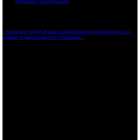
Skylanders: SuperChargers
Más en esta categoría:
« Supremacy MMA destapa su brutalidad en el primer teaser
Los
grandes se juntan para crear Sakuranaut »