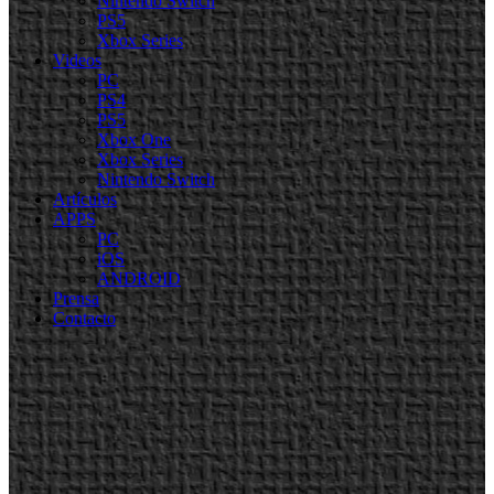
Nintendo Switch
PS5
Xbox Series
Videos
PC
PS4
PS5
Xbox One
Xbox Series
Nintendo Switch
Artículos
APPS
PC
iOS
ANDROID
Prensa
Contacto