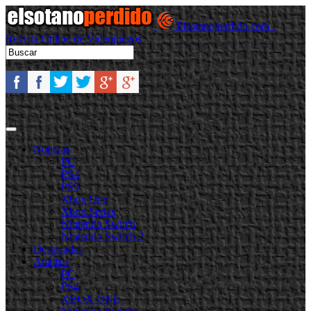
Elsotanoperdido.com -
Revista Online de Videojuegos
Noticias
PC
PS4
PS5
Xbox One
Xbox Series
Nintendo Switch
Nintendo Switch 2
Destacadas
Análisis
PC
PS4
XBOX ONE