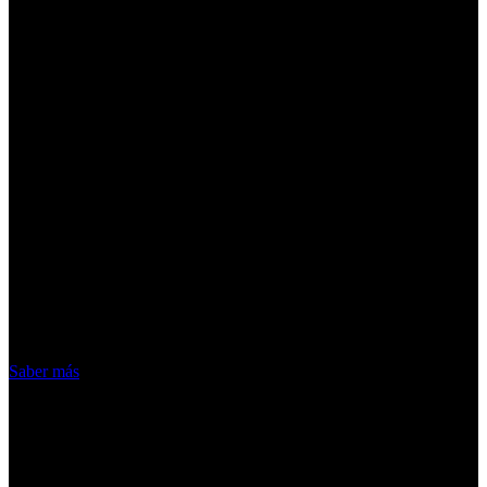
¡Atención! Las cookies nos permiten
ofrecer nuestros servicios. Al utilizar
nuestros servicios, aceptas el uso que
hacemos de las cookies
Acepto
Saber más