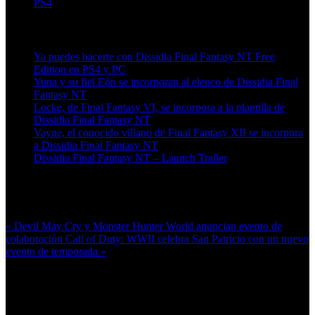
PS4
Artículos relacionados (por etiqueta)
Ya puedes hacerte con Dissidia Final Fantasy NT Free
Edition en PS4 y PC
Yuna y su fiel Eón se incorporan al elenco de Dissidia Final
Fantasy NT
Locke, de Final Fantasy VI, se incorpora a la plantilla de
Dissidia Final Fantasy NT
Vayne, el conocido villano de Final Fantasy XII se incorpora
a Dissidia Final Fantasy NT
Dissidia Final Fantasy NT – Launch Trailer
Más en esta categoría:
« Devil May Cry y Monster Hunter World anuncian evento de
colaboración
Call of Duty: WWII celebra San Patricio con un nuevo
evento de temporada »