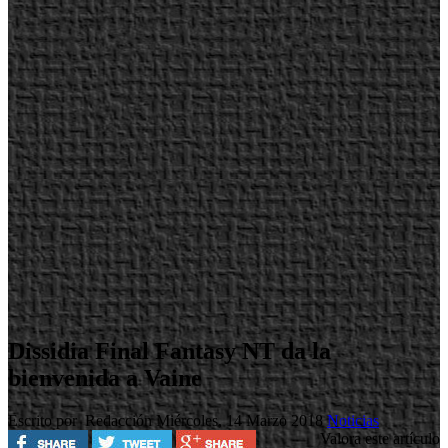
Dissidia Final Fantasy NT da la
bienvenida a Vaine
Escrito por Redacción
Miércoles, 14 Marzo 2018
Noticias
Valora este artículo