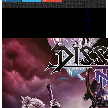
1
2
3
4
5
(2 votos)