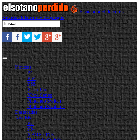
Elsotanoperdido.com -
Revista Online de Videojuegos
Noticias
PC
PS4
PS5
Xbox One
Xbox Series
Nintendo Switch
Nintendo Switch 2
Destacadas
Análisis
PC
PS4
XBOX ONE