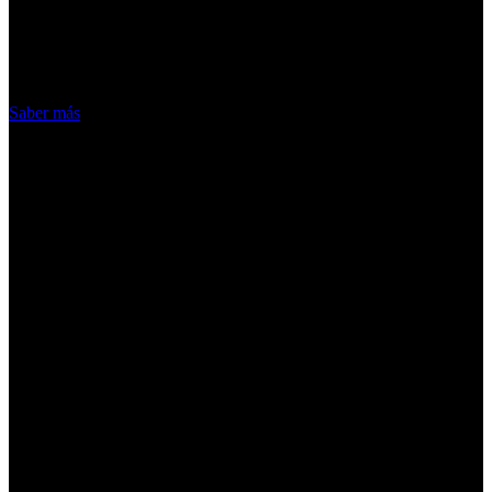
nuestros servicios, aceptas el uso que
hacemos de las cookies
Acepto
Saber más