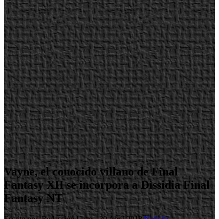
Vayne, el conocido villano de Final
Fantasy XII se incorpora a Dissidia Final
Fantasy NT
Escrito por Redacción
Lunes, 30 Abril 2018
Noticias