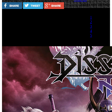
Valora este artículo
1
2
3
4
5
(1 Voto)