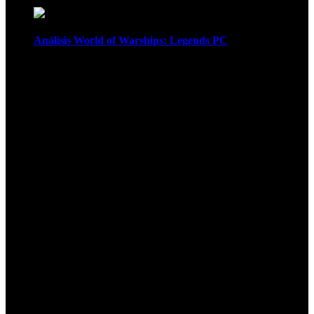
Análisis World of Warships: Legends PC
1
¡Atención! Las cookies nos permiten
ofrecer nuestros servicios. Al utilizar