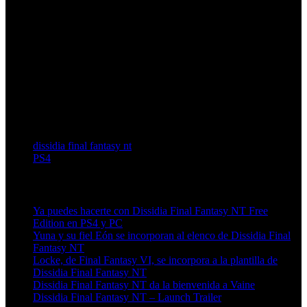
dissidia final fantasy nt
PS4
Artículos relacionados (por etiqueta)
Ya puedes hacerte con Dissidia Final Fantasy NT Free
Edition en PS4 y PC
Yuna y su fiel Eón se incorporan al elenco de Dissidia Final
Fantasy NT
Locke, de Final Fantasy VI, se incorpora a la plantilla de
Dissidia Final Fantasy NT
Dissidia Final Fantasy NT da la bienvenida a Vaine
Dissidia Final Fantasy NT – Launch Trailer