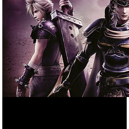
Tal y como estaba previsto, Square Enix da la bienvenida a
Dissidia Final Fantasy NT
‘
’ al primer personaje del pase
de temporada, Vayne Carudas Solidor, el antagonista de
‘Final Fantasy XII’. En el juego de lucha, Vayne Solidor