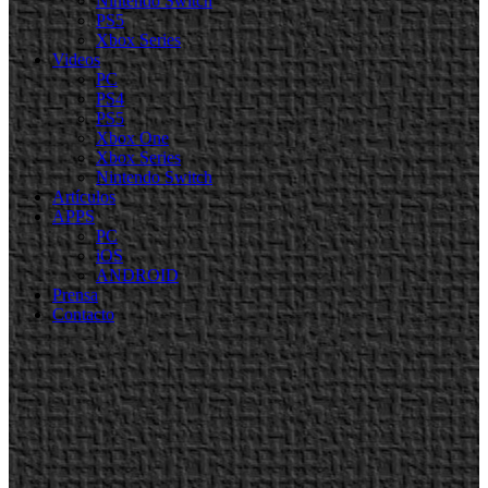
Nintendo Switch
PS5
Xbox Series
Videos
PC
PS4
PS5
Xbox One
Xbox Series
Nintendo Switch
Artículos
APPS
PC
iOS
ANDROID
Prensa
Contacto