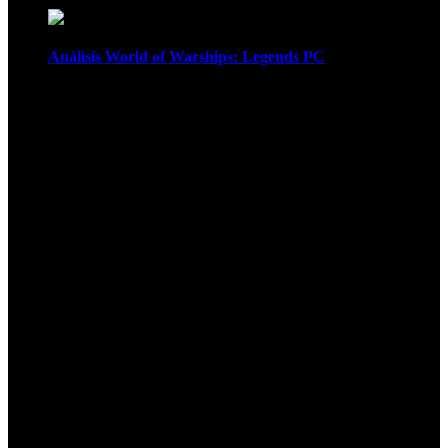
Análisis World of Warships: Legends PC
1
¡Atención! Las cookies nos permiten
ofrecer nuestros servicios. Al utilizar