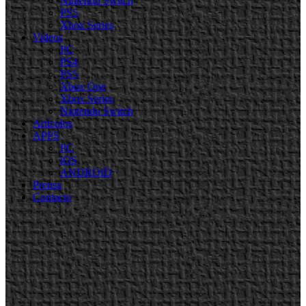
Nintendo Switch
PS5
Xbox Series
Videos
PC
PS4
PS5
Xbox One
Xbox Series
Nintendo Switch
Artículos
APPS
PC
iOS
ANDROID
Prensa
Contacto