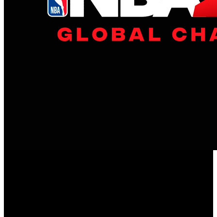
2K ha anunciado su colaboración con la National
Basketball Association (NBA), la National Basketball
Players Association (NBPA) y ESL, la compañía de
eSports más grande del mundo, para crear el Campeonato
NBA 2K20
Global de ‘
’. El Campeonato es un nuevo