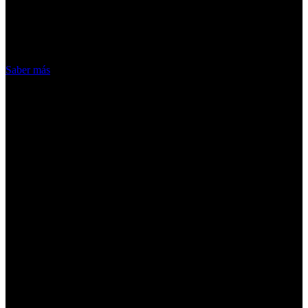
nuestros servicios, aceptas el uso que
hacemos de las cookies
Acepto
Saber más