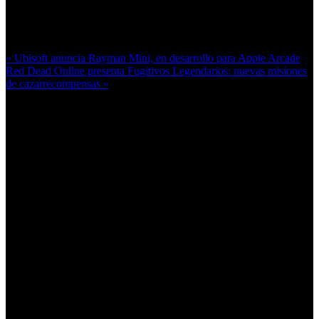
Más en esta categoría:
« Ubisoft anuncia Rayman Mini, en desarrollo para Apple Arcade
Red Dead Online presenta Fugitivos Legendarios: nuevas misiones
de cazarrecompensas »