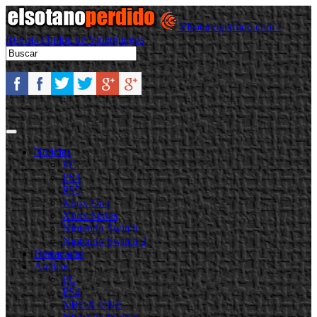
Elsotanoperdido.com -
Revista Online de Videojuegos
Noticias
PC
PS4
PS5
Xbox One
Xbox Series
Nintendo Switch
Nintendo Switch 2
Destacadas
Análisis
PC
PS4
XBOX ONE