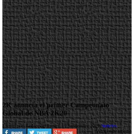
2K anuncia el primer Campeonato
Global de NBA 2K20
Escrito por Redacción
Jueves, 19 Septiembre 2019
Noticias
Valora este artículo