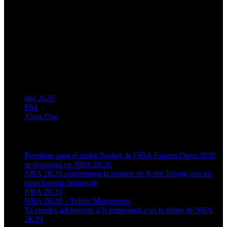
nba 2k20
PS4
Xbox One
Artículos relacionados (por etiqueta)
Prepárate para el mejor Basket, la FIBA Esports Open 2020
se disputará en NBA 2K20
NBA 2K20 conmemora la imagen de Kobe Bryant con un
emocionante homenaje
NBA 2K20
NBA 2K20 – Tráiler Momentous
Ya puedes adelantarte a la temporada con la demo de NBA
2K20