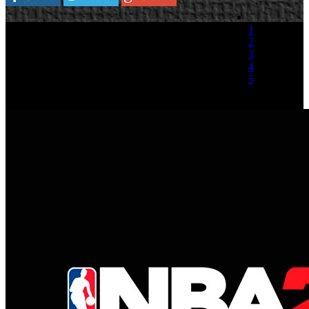
1
2
3
4
5
(2 votos)