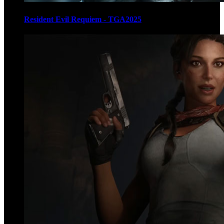
Resident Evil Requiem - TGA2025