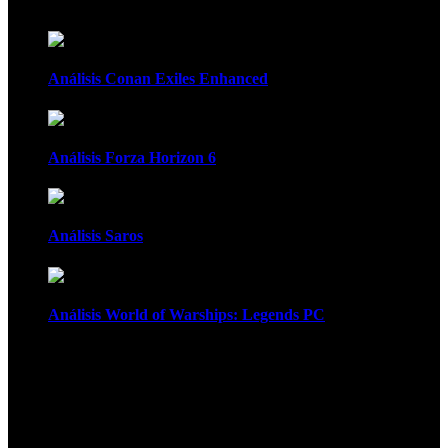
Recomendados
Análisis Conan Exiles Enhanced
Análisis Forza Horizon 6
Análisis Saros
Análisis World of Warships: Legends PC
1