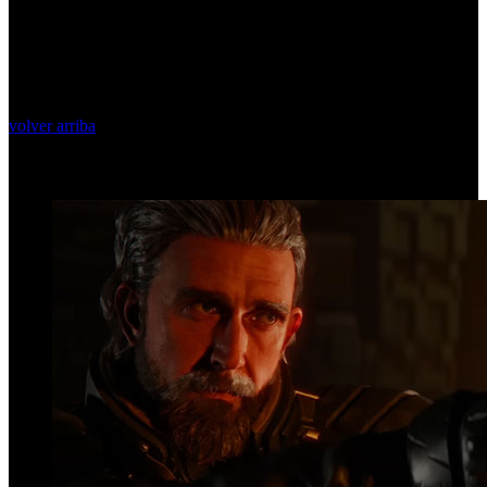
volver arriba
Top Videos