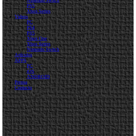
Nintendo Switch
PS5
Xbox Series
Videos
PC
PS4
PS5
Xbox One
Xbox Series
Nintendo Switch
Artículos
APPS
PC
iOS
ANDROID
Prensa
Contacto