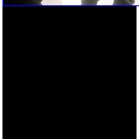
Todos los fugitivos tienen una historia, y casi nunca
termina bien. A partir ahora se van a ir presentando a los
10 primeros fugitivos legendarios a los que tendrás que dar
caza, comenzando por llevar ante la justicia a Barbarella
Alcázar, la reina de los bandidos.
Alcázar es la líder de la sangrienta banda de los Del Lobo,
que, según dicen, se esconde en alguna parte de New
Austin. La peligrosa viuda del infame asesino Ricardo
Alcázar está en busca y captura por robo, extorsión y
asesinato. Entrega a Alcázar con vida antes del 23 de
septiembre para recibir una buena recompensa (que será
inferior si la fugitiva fallece antes de tiempo durante la
persecución).
Los coleccionistas que jugaron la semana pasada quizá se
animaron a buscar la colección sagrada. Esta semana,
Madam Nazar está buscando la colección de perlas del