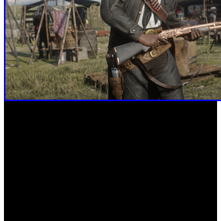
Si te interesan las partidas competitivas de puntería libre,
puedes iniciar las series de tiroteo (puntería libre) desde el
menú Online, que incluye versiones de puntería libre de los
modos Más buscado, Elige tu arma, Enemigo público y
más. Fíjate en el menú de inicio Online para ver las series
competitivas de puntería libre que hay cada semana.
Recuerda que, si juegas a ‘Red Dead Online’ hasta el 23 de
septiembre, recibirás una bonificación de 3000 EXP del
club para subir de nivel en el club Wheeler, Rawson & Co.