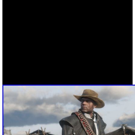
mar, la cual está compuesta por la pulsera de perlas
Durant, el collar con perlas Pelle y el anillo con perla
Bonnard. Entrega la colección completa a Nazar o
envíasela a través de cualquier oficina de correos antes del
23 de septiembre para recibir una cuantiosa recompensa.
Pon atención, ya que habrá una nueva colección todas las
semanas, y recuerda que puedes marcar como favorito
cualquier objeto de la bolsa de coleccionista que quieras
destacar. Así, lo tendrás disponible rápidamente en el
menú del jugador mientras completas las colecciones.