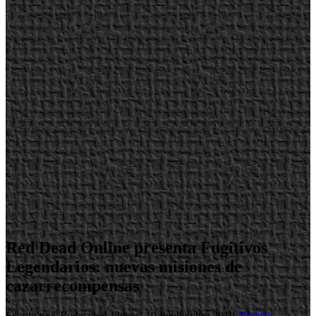
Red Dead Online presenta Fugitivos
Legendarios: nuevas misiones de
cazarrecompensas
Escrito por Redacción
Jueves, 19 Septiembre 2019
Noticias