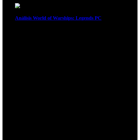
Análisis World of Warships: Legends PC
1
¡Atención! Las cookies nos permiten
ofrecer nuestros servicios. Al utilizar