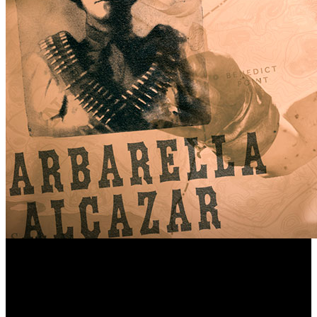
Red Dead Online
Fugitivos
Esta semana, ‘
’ presenta
Legendarios
: nuevas misiones de cazarrecompensas
semanales para aquellos que sigan el rol especialista de
Cazarrecompensas. Cada Fugitivo Legendario viene con su