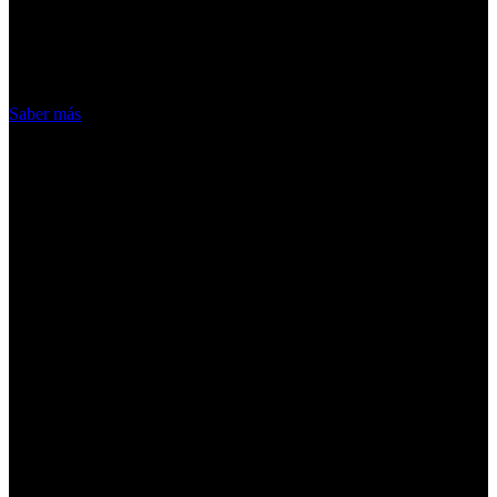
nuestros servicios, aceptas el uso que
hacemos de las cookies
Acepto
Saber más