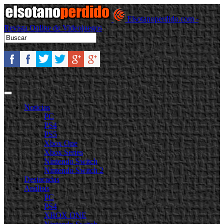
Elsotanoperdido.com -
Revista Online de Videojuegos
Noticias
PC
PS4
PS5
Xbox One
Xbox Series
Nintendo Switch
Nintendo Switch 2
Destacadas
Análisis
PC
PS4
XBOX ONE