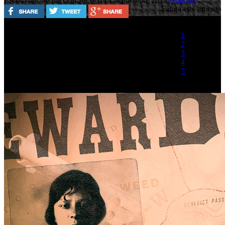
Valora este artículo
1
2
3
4
5
(1 Voto)