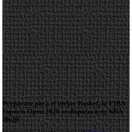
Prepárate para el mejor Basket, la FIBA
Esports Open 2020 se disputará en NBA
2K20
Escrito por Redacción
Lunes, 15 Junio 2020
Noticias