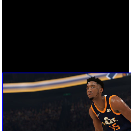
@BaloncestoESP)
Sábado 20 de junio
: España vs Ucrania (15:35h,
@BaloncestoESP); Lituania vs España (16:15h,
BaloncestoESP)
Domingo 21 de junio
: España vs Italia (14:05h,
@BaloncestoESP); España vs Letonia (14:55h,
@BaloncestoESP); Chipre vs España (15:35h,
@BaloncestoESP)