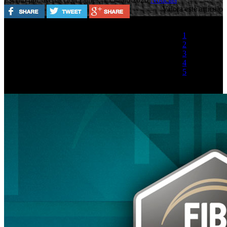
Valora este artículo
1
2
3
4
5
(1 Voto)