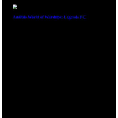
Análisis World of Warships: Legends PC
1
¡Atención! Las cookies nos permiten
ofrecer nuestros servicios. Al utilizar