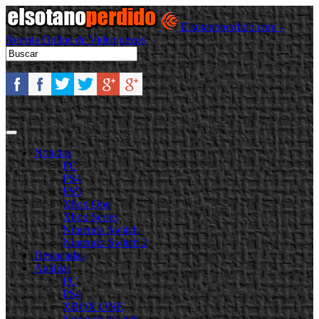
Elsotanoperdido.com -
Revista Online de Videojuegos
Noticias
PC
PS4
PS5
Xbox One
Xbox Series
Nintendo Switch
Nintendo Switch 2
Destacadas
Análisis
PC
PS4
XBOX ONE