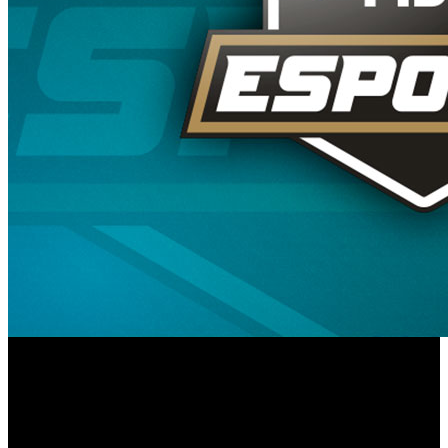
La Federación Internacional de Baloncesto (FIBA) y la
Federación Española de Baloncesto (FEB) han comunicado
FIBA Esports Open 2020
el lanzamiento de ‘
’, la primera
competición internacional de Esports de la FIBA que