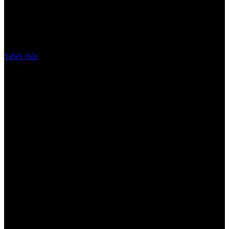
nuestros servicios, aceptas el uso que
hacemos de las cookies
Acepto
Saber más