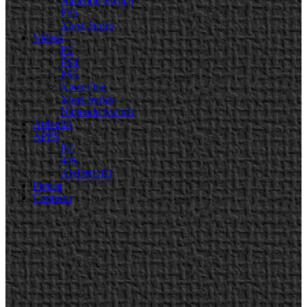
Nintendo Switch
PS5
Xbox Series
Videos
PC
PS4
PS5
Xbox One
Xbox Series
Nintendo Switch
Artículos
APPS
PC
iOS
ANDROID
Prensa
Contacto