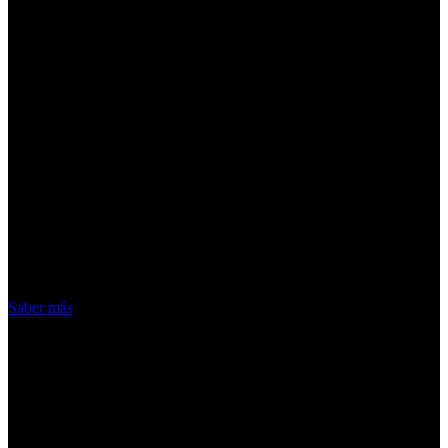
¡Atención! Las cookies nos permiten
ofrecer nuestros servicios. Al utilizar
nuestros servicios, aceptas el uso que
hacemos de las cookies
Acepto
Saber más