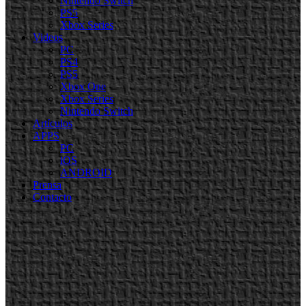
Nintendo Switch
PS5
Xbox Series
Videos
PC
PS4
PS5
Xbox One
Xbox Series
Nintendo Switch
Artículos
APPS
PC
iOS
ANDROID
Prensa
Contacto