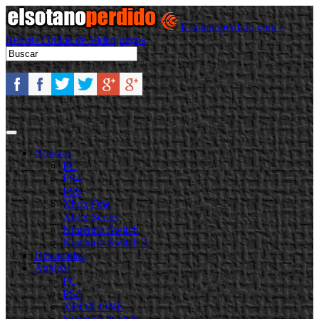
Elsotanoperdido.com -
Revista Online de Videojuegos
Noticias
PC
PS4
PS5
Xbox One
Xbox Series
Nintendo Switch
Nintendo Switch 2
Destacadas
Análisis
PC
PS4
XBOX ONE