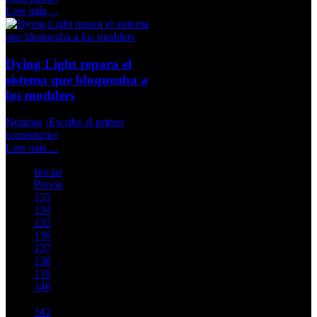
Leer más ...
Dying Light repara el
sistema que bloqueaba a
los modders
Noticias
¡Escribe el primer
comentario!
Leer más ...
Iniciar
Previo
133
134
135
136
137
138
139
140
141
142