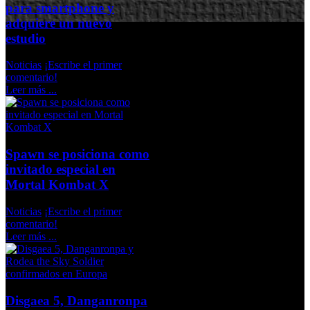
para smartphone y
adquiere un nuevo
estudio
Noticias
¡Escribe el primer
comentario!
Leer más ...
Spawn se posiciona como
invitado especial en
Mortal Kombat X
Noticias
¡Escribe el primer
comentario!
Leer más ...
Disgaea 5, Danganronpa