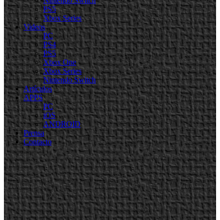
Nintendo Switch
PS5
Xbox Series
Videos
PC
PS4
PS5
Xbox One
Xbox Series
Nintendo Switch
Artículos
APPS
PC
iOS
ANDROID
Prensa
Contacto