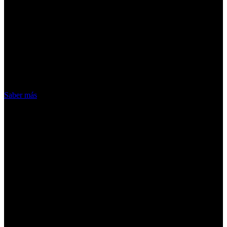
¡Atención! Las cookies nos permiten
ofrecer nuestros servicios. Al utilizar
nuestros servicios, aceptas el uso que
hacemos de las cookies
Acepto
Saber más