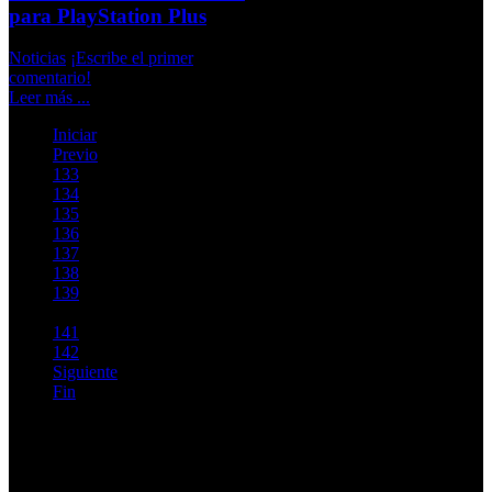
para PlayStation Plus
Noticias
¡Escribe el primer
comentario!
Leer más ...
Iniciar
Previo
133
134
135
136
137
138
139
140
141
142
Siguiente
Fin
Página 140 de 142
Top Videos