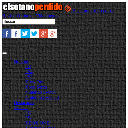
Elsotanoperdido.com -
Revista Online de Videojuegos
Noticias
PC
PS4
PS5
Xbox One
Xbox Series
Nintendo Switch
Nintendo Switch 2
Destacadas
Análisis
PC
PS4
XBOX ONE