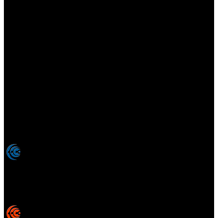
Elsotanoperdido.com es una revista de apoyo para medios
colaboradores de elsotanoperdido News And Videogames,
agencia editora y distribuidora de noticias relacionadas con la
industria del videojuego para medios generalistas. Prohibida la
reproducción total o parcial de estos contenidos sin el permiso
expreso de los autores. Todos los nombres comerciales, marcas,
imágenes, logos y signos distintivos que aparecen en este sitio web
están expresamente
autorizados, registrados y pertenecen son