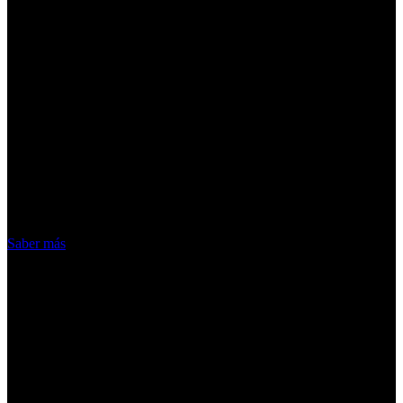
¡Atención! Las cookies nos permiten
ofrecer nuestros servicios. Al utilizar
nuestros servicios, aceptas el uso que
hacemos de las cookies
Acepto
Saber más