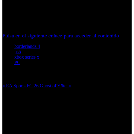
optimizaciones pendientes. Movilidad renovada, mayor
libertad, nuevos árboles de habilidades y un gran
cooperativo, aunque el rendimiento aún tiene margen de
mejora.
Pulsa en el siguiente enlace para acceder al contenido
borderlands 4
ps5
xbox series x
PC
Más en esta categoría:
« EA Sports FC 26
Ghost of Yōtei »