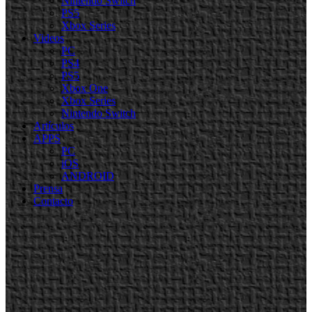
Nintendo Switch
PS5
Xbox Series
Videos
PC
PS4
PS5
Xbox One
Xbox Series
Nintendo Switch
Artículos
APPS
PC
iOS
ANDROID
Prensa
Contacto