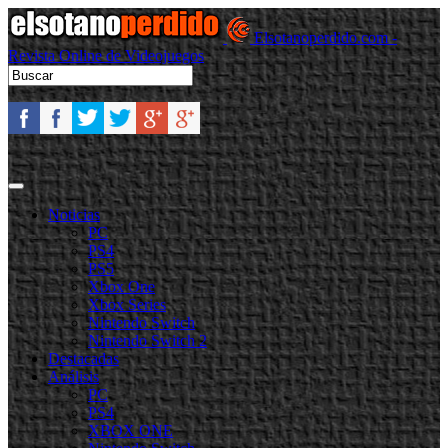
Elsotanoperdido.com -
Revista Online de Videojuegos
Noticias
PC
PS4
PS5
Xbox One
Xbox Series
Nintendo Switch
Nintendo Switch 2
Destacadas
Análisis
PC
PS4
XBOX ONE