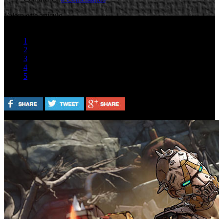
Valora este artículo
1
2
3
4
5
(1 Voto)