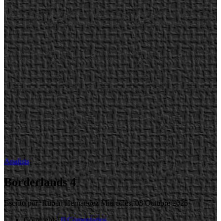
Analisis
Borderlands 4
Escrito por Ruben Hernandez
Miércoles, 08 Octubre 2025
Comments::
0 Comentarios