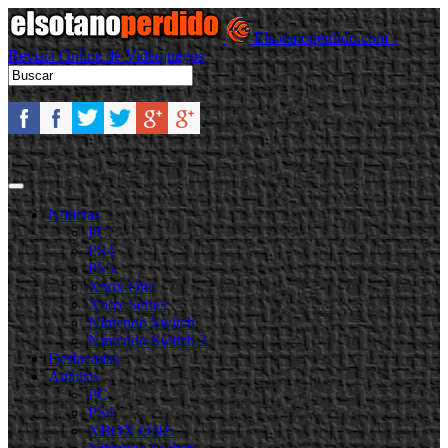
Elsotanoperdido.com -
Revista Online de Videojuegos
Noticias
PC
PS4
PS5
Xbox One
Xbox Series
Nintendo Switch
Nintendo Switch 2
Destacadas
Análisis
PC
PS4
XBOX ONE