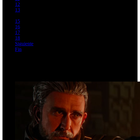
12
13
14
15
16
17
18
Siguiente
Fin
Página 14 de 154
Top Videos