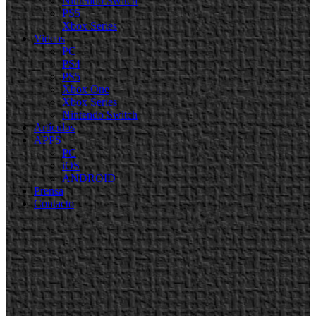
Nintendo Switch
PS5
Xbox Series
Videos
PC
PS4
PS5
Xbox One
Xbox Series
Nintendo Switch
Artículos
APPS
PC
iOS
ANDROID
Prensa
Contacto