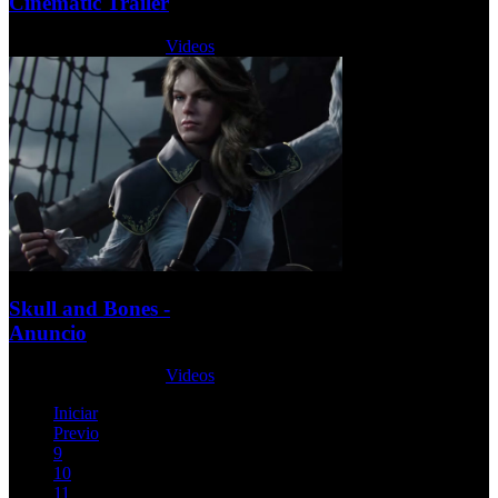
Cinematic Trailer
Lunes, 12 Junio 2017
Videos
Skull and Bones -
Anuncio
Lunes, 12 Junio 2017
Videos
Iniciar
Previo
9
10
11