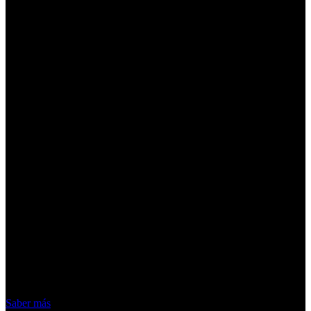
¡Atención! Las cookies nos permiten
ofrecer nuestros servicios. Al utilizar
nuestros servicios, aceptas el uso que
hacemos de las cookies
Acepto
Saber más