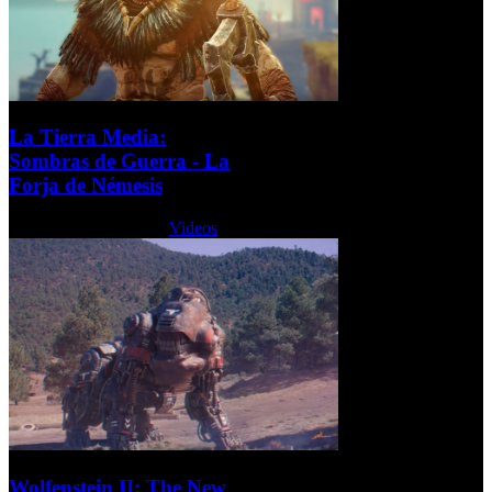
La Tierra Media:
Sombras de Guerra - La
Forja de Némesis
Viernes, 07 Julio 2017
Videos
Wolfenstein II: The New