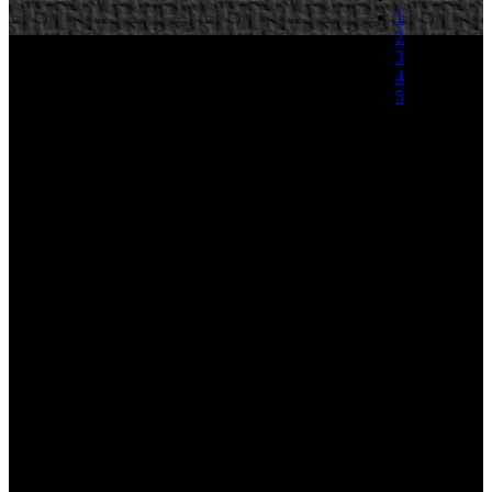
1
2
3
4
5
(0 votos)