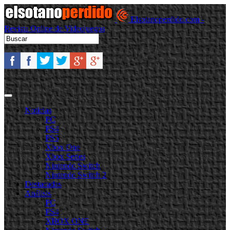
Elsotanoperdido.com -
Revista Online de Videojuegos
Noticias
PC
PS4
PS5
Xbox One
Xbox Series
Nintendo Switch
Nintendo Switch 2
Destacadas
Análisis
PC
PS4
XBOX ONE