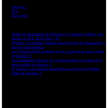
injustice 2
PS4
Xbox One
Artículos relacionados (por etiqueta)
Tráiler de lanzamiento de Injustice 2 Legendary Edition, que
debuta en PS4, Xbox One y PC
Injustice 2 Legendary Edition anuncia fecha de lanzamiento y
nuevas características
Las Tortugas Ninja se dejan ver en acción en un nuevo vídeo
de Injustice 2
Las habilidades místicas de La Encantadora se revelan en el
nuevo tráiler de Injustice 2
El Átomo y sus poderes subatómicos se lucen en el último
tráiler de Injustice 2