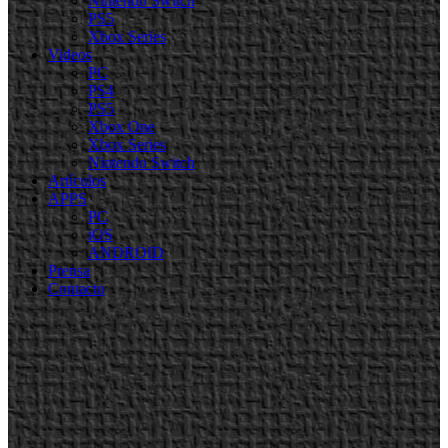
Nintendo Switch
PS5
Xbox Series
Videos
PC
PS4
PS5
Xbox One
Xbox Series
Nintendo Switch
Artículos
APPS
PC
iOS
ANDROID
Prensa
Contacto