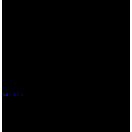
¡Atención! Las cookies nos permiten
ofrecer nuestros servicios. Al utilizar
nuestros servicios, aceptas el uso que
hacemos de las cookies
Acepto
Saber más