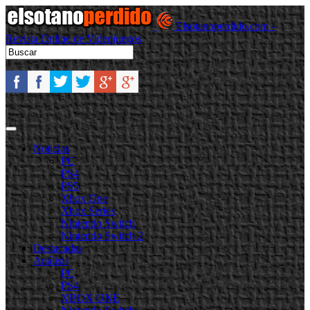
Elsotanoperdido.com -
Revista Online de Videojuegos
Noticias
PC
PS4
PS5
Xbox One
Xbox Series
Nintendo Switch
Nintendo Switch 2
Destacadas
Análisis
PC
PS4
XBOX ONE