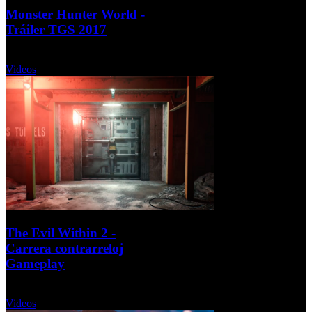
Monster Hunter World -
Tráiler TGS 2017
Martes, 19 Septiembre 2017
Videos
The Evil Within 2 -
Carrera contrarreloj
Gameplay
Martes, 12 Septiembre 2017
Videos