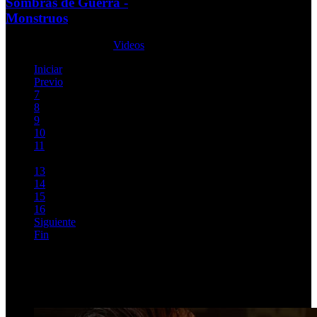
Sombras de Guerra -
Monstruos
Lunes, 21 Agosto 2017
Videos
Iniciar
Previo
7
8
9
10
11
12
13
14
15
16
Siguiente
Fin
Página 12 de 154
Top Videos