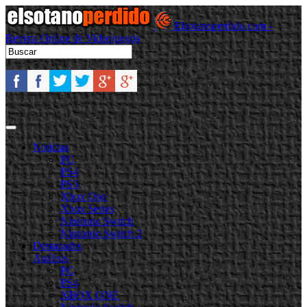
Elsotanoperdido.com -
Revista Online de Videojuegos
Noticias
PC
PS4
PS5
Xbox One
Xbox Series
Nintendo Switch
Nintendo Switch 2
Destacadas
Análisis
PC
PS4
XBOX ONE