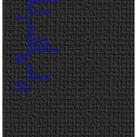
Nintendo Switch
PS5
Xbox Series
Videos
PC
PS4
PS5
Xbox One
Xbox Series
Nintendo Switch
Artículos
APPS
PC
iOS
ANDROID
Prensa
Contacto