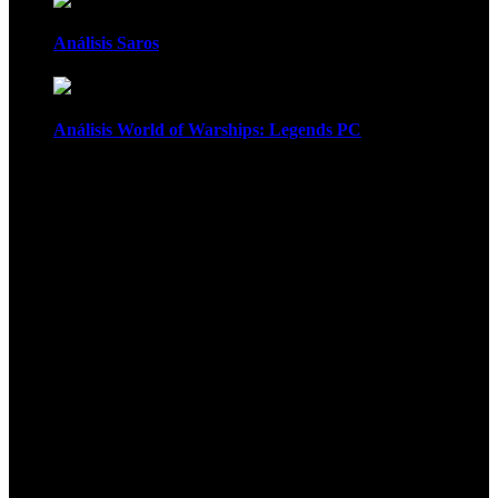
Análisis Saros
Análisis World of Warships: Legends PC
1