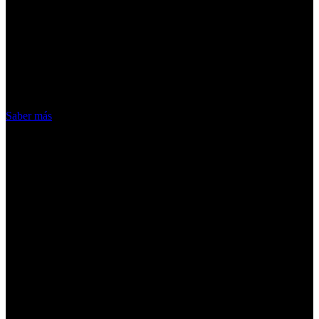
¡Atención! Las cookies nos permiten
ofrecer nuestros servicios. Al utilizar
nuestros servicios, aceptas el uso que
hacemos de las cookies
Acepto
Saber más