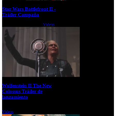
Star Wars Battlefront II -
Tráiler Campaña
Lunes, 23 Octubre 2017
Videos
Wolfenstein II The New
Colossus Tráiler de
lanzamiento
Miércoles, 18 Octubre 2017
Videos