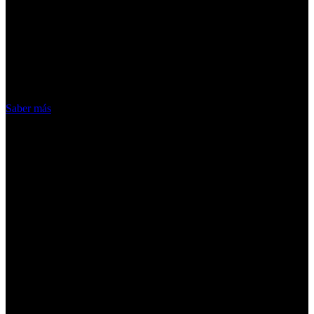
¡Atención! Las cookies nos permiten
ofrecer nuestros servicios. Al utilizar
nuestros servicios, aceptas el uso que
hacemos de las cookies
Acepto
Saber más