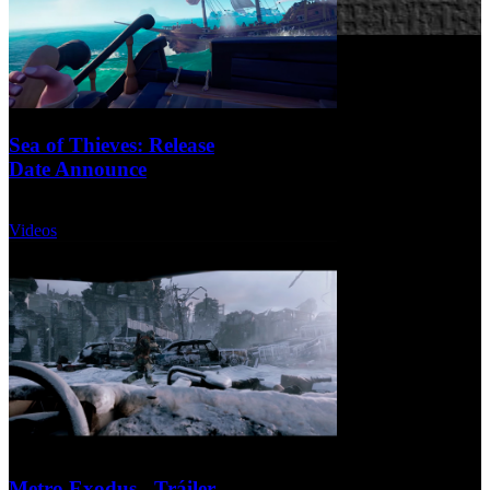
Sea of Thieves: Release
Date Announce
Domingo, 10 Diciembre 2017
Videos
Metro Exodus - Tráiler