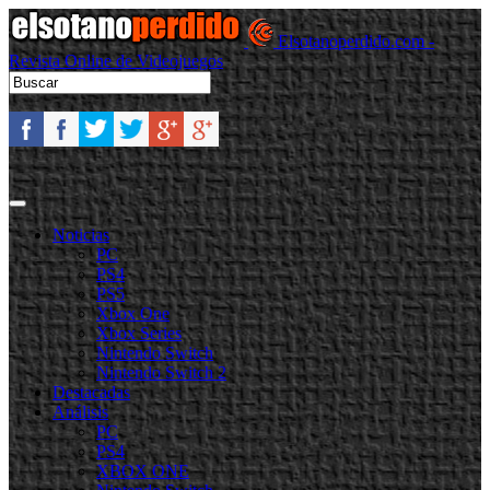
Elsotanoperdido.com -
Revista Online de Videojuegos
Noticias
PC
PS4
PS5
Xbox One
Xbox Series
Nintendo Switch
Nintendo Switch 2
Destacadas
Análisis
PC
PS4
XBOX ONE