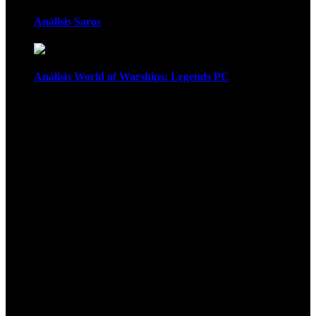
Análisis Saros
Análisis World of Warships: Legends PC
1