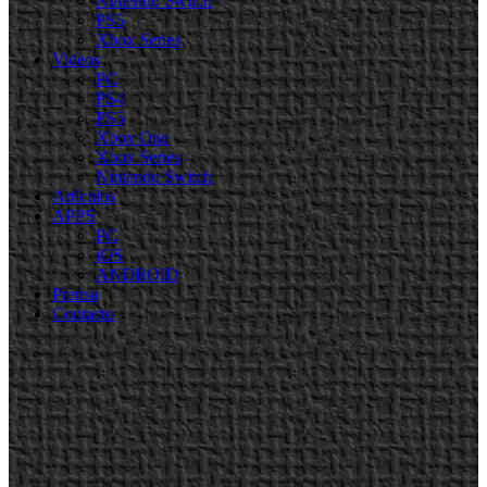
Nintendo Switch
PS5
Xbox Series
Videos
PC
PS4
PS5
Xbox One
Xbox Series
Nintendo Switch
Artículos
APPS
PC
iOS
ANDROID
Prensa
Contacto