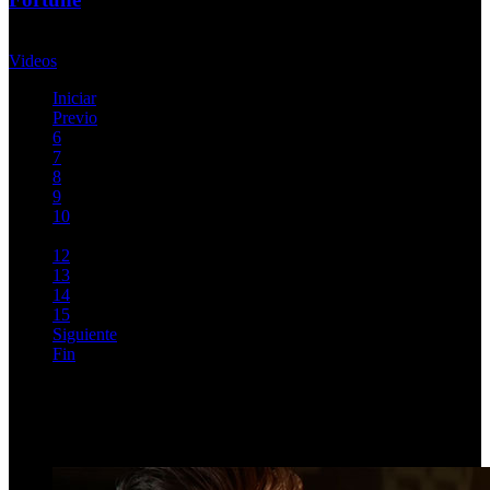
Miércoles, 27 Septiembre 2017
Videos
Iniciar
Previo
6
7
8
9
10
11
12
13
14
15
Siguiente
Fin
Página 11 de 154
Top Videos