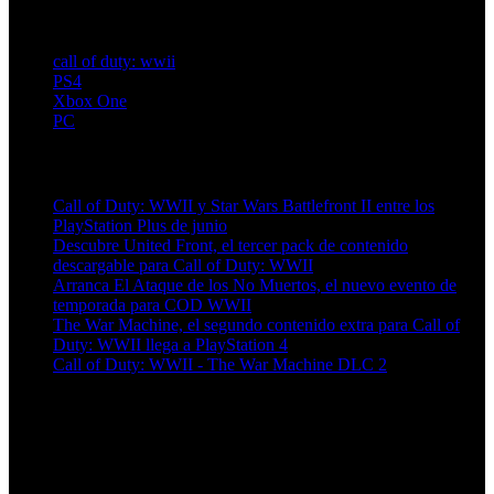
call of duty: wwii
PS4
Xbox One
PC
Artículos relacionados (por etiqueta)
Call of Duty: WWII y Star Wars Battlefront II entre los
PlayStation Plus de junio
Descubre United Front, el tercer pack de contenido
descargable para Call of Duty: WWII
Arranca El Ataque de los No Muertos, el nuevo evento de
temporada para COD WWII
The War Machine, el segundo contenido extra para Call of
Duty: WWII llega a PlayStation 4
Call of Duty: WWII - The War Machine DLC 2