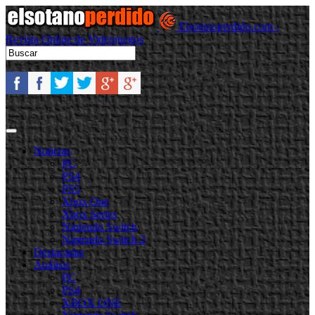
Elsotanoperdido.com -
Revista Online de Videojuegos
Noticias
PC
PS4
PS5
Xbox One
Xbox Series
Nintendo Switch
Nintendo Switch 2
Destacadas
Análisis
PC
PS4
XBOX ONE