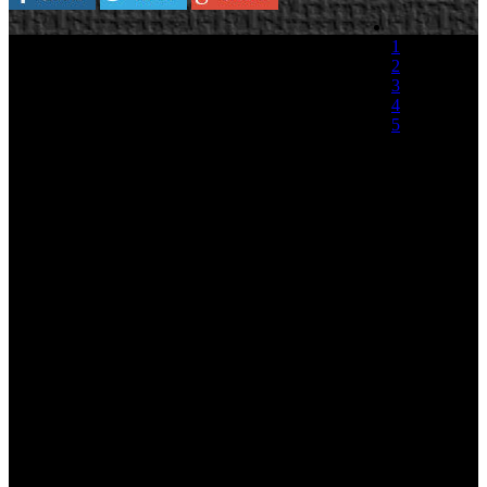
1
2
3
4
5
(0 votos)