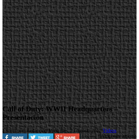
Call of Duty: WWII Headquarters –
Presentación
Escrito por Redacción
Miércoles, 23 Agosto 2017
Videos
Valora este artículo