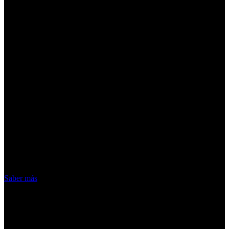
¡Atención! Las cookies nos permiten
ofrecer nuestros servicios. Al utilizar
nuestros servicios, aceptas el uso que
hacemos de las cookies
Acepto
Saber más