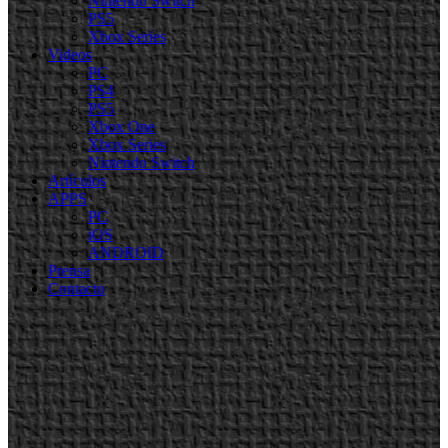
Nintendo Switch
PS5
Xbox Series
Videos
PC
PS4
PS5
Xbox One
Xbox Series
Nintendo Switch
Artículos
APPS
PC
iOS
ANDROID
Prensa
Contacto