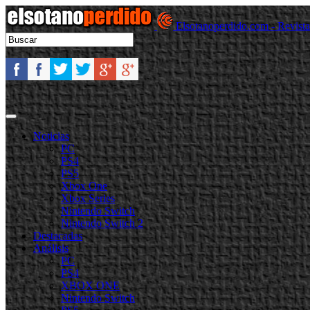
Elsotanoperdido.com - Revist
Noticias
PC
PS4
PS5
Xbox One
Xbox Series
Nintendo Switch
Nintendo Switch 2
Destacadas
Análisis
PC
PS4
XBOX ONE
Nintendo Switch