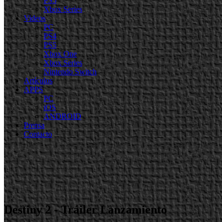
PS5
Xbox Series
Videos
PC
PS4
PS5
Xbox One
Xbox Series
Nintendo Switch
Artículos
APPS
PC
iOS
ANDROID
Prensa
Contacto
Destiny 2 - Tráiler Lanzamiento