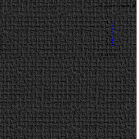
Valora este artículo
1
2
3
4
5
(0 votos)