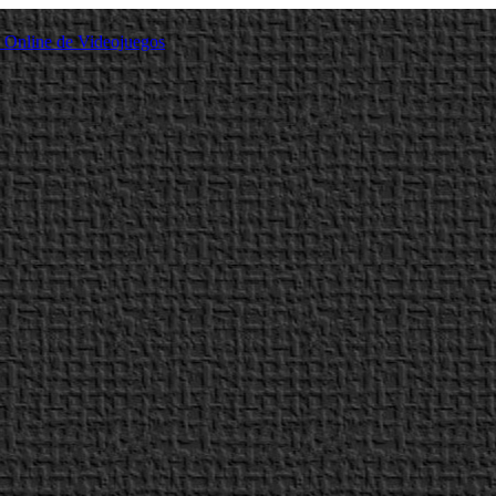
a Online de Videojuegos