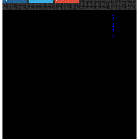
1
2
3
4
5
(1 Voto)