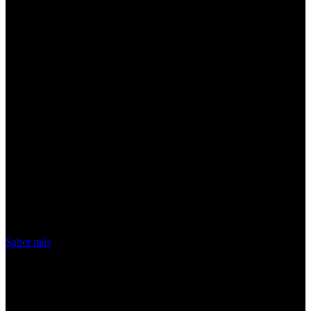
¡Atención! Las cookies nos permiten
ofrecer nuestros servicios. Al utilizar
nuestros servicios, aceptas el uso que
hacemos de las cookies
Acepto
Saber más