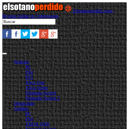
Elsotanoperdido.com -
Revista Online de Videojuegos
Noticias
PC
PS4
PS5
Xbox One
Xbox Series
Nintendo Switch
Nintendo Switch 2
Destacadas
Análisis
PC
PS4
XBOX ONE