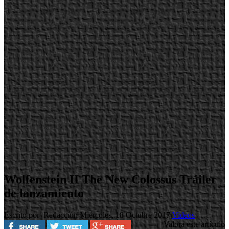
Wolfenstein II The New Colossus Tráiler
de lanzamiento
Escrito por Redacción
Miércoles, 18 Octubre 2017
Videos
Valora este artículo