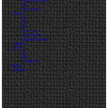
Nintendo Switch
PS5
Xbox Series
Videos
PC
PS4
PS5
Xbox One
Xbox Series
Nintendo Switch
Artículos
APPS
PC
iOS
ANDROID
Prensa
Contacto