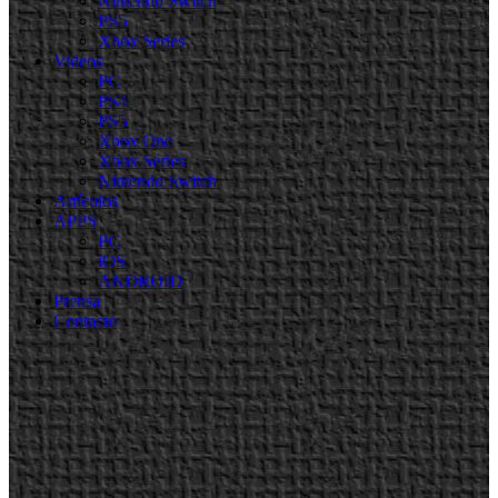
Nintendo Switch
PS5
Xbox Series
Videos
PC
PS4
PS5
Xbox One
Xbox Series
Nintendo Switch
Artículos
APPS
PC
iOS
ANDROID
Prensa
Contacto