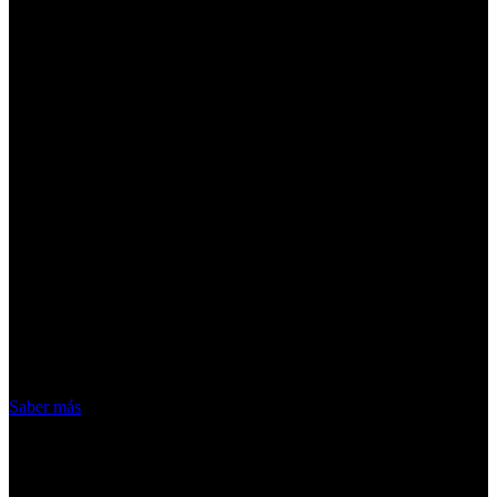
¡Atención! Las cookies nos permiten
ofrecer nuestros servicios. Al utilizar
nuestros servicios, aceptas el uso que
hacemos de las cookies
Acepto
Saber más