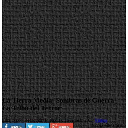
La Tierra Media: Sombras de Guerra -
La Tribu del Terror
Escrito por Redacción
Miércoles, 16 Agosto 2017
Videos
Valora este artículo