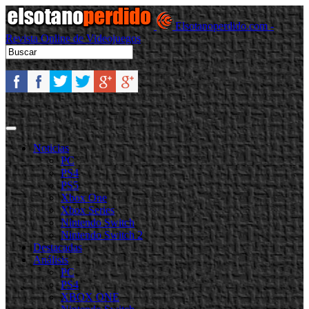
Elsotanoperdido.com -
Revista Online de Videojuegos
Noticias
PC
PS4
PS5
Xbox One
Xbox Series
Nintendo Switch
Nintendo Switch 2
Destacadas
Análisis
PC
PS4
XBOX ONE