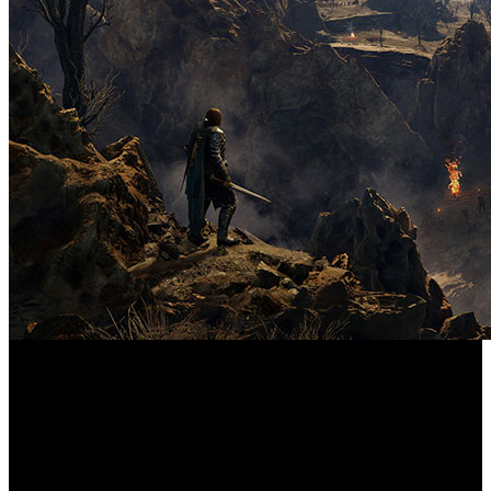
Warner Bros. ha publicado una nueva actualización
La
Tierra Media: Sombras de Guerra
gratuita para ‘
’,
que, entre otros, incluye una gran variedad de cambios y
contenido. El paquete viene cargado con multitud de
elementos diferentes, como la eliminación del mercado y