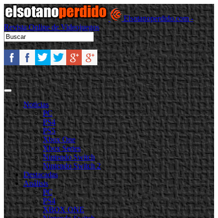
Elsotanoperdido.com -
Revista Online de Videojuegos
Noticias
PC
PS4
PS5
Xbox One
Xbox Series
Nintendo Switch
Nintendo Switch 2
Destacadas
Análisis
PC
PS4
XBOX ONE