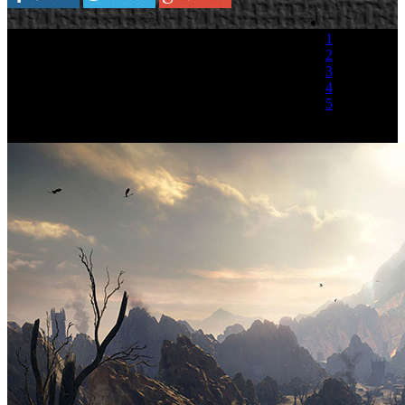
1
2
3
4
5
(1 Voto)