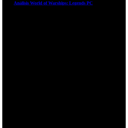
Análisis World of Warships: Legends PC
1
¡Atención! Las cookies nos permiten
ofrecer nuestros servicios. Al utilizar
nuestros servicios, aceptas el uso que
hacemos de las cookies