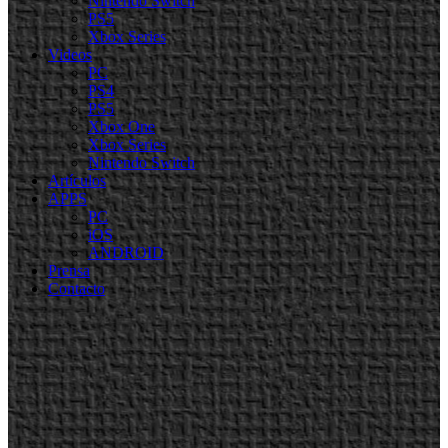
Nintendo Switch
PS5
Xbox Series
Videos
PC
PS4
PS5
Xbox One
Xbox Series
Nintendo Switch
Artículos
APPS
PC
iOS
ANDROID
Prensa
Contacto