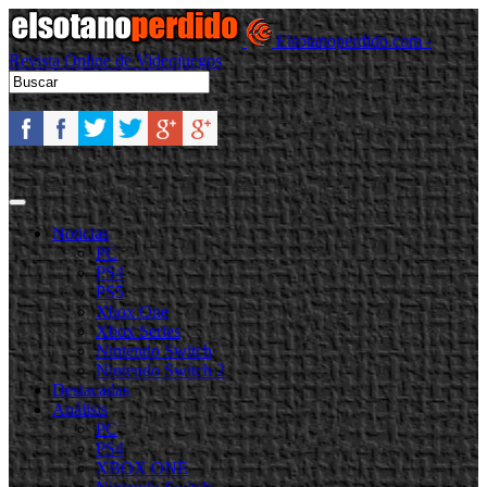
Elsotanoperdido.com -
Revista Online de Videojuegos
Noticias
PC
PS4
PS5
Xbox One
Xbox Series
Nintendo Switch
Nintendo Switch 2
Destacadas
Análisis
PC
PS4
XBOX ONE