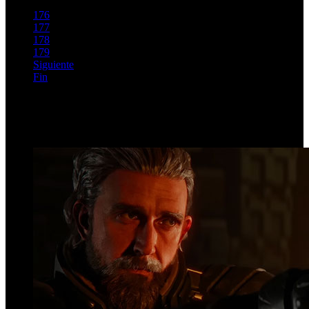
175
176
177
178
179
Siguiente
Fin
Página 175 de 185
Top Videos