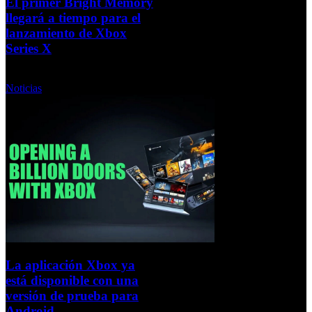
El primer Bright Memory
llegará a tiempo para el
lanzamiento de Xbox
Series X
Miércoles, 23 Septiembre 2020
Noticias
La aplicación Xbox ya
está disponible con una
versión de prueba para
Android