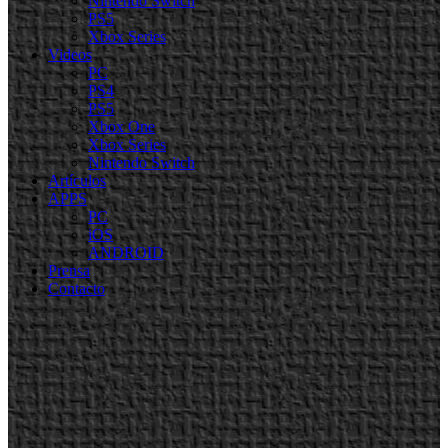
Nintendo Switch
PS5
Xbox Series
Videos
PC
PS4
PS5
Xbox One
Xbox Series
Nintendo Switch
Artículos
APPS
PC
iOS
ANDROID
Prensa
Contacto