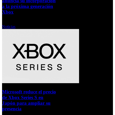
anuncia su incorporación
a la próxima generación
Xbox
Miércoles, 30 Septiembre 2020
Noticias
Microsoft reduce el precio
de Xbox Series S en
Japón para ampliar su
presencia