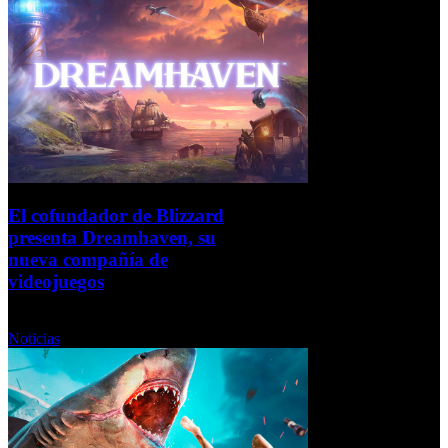
El cofundador de Blizzard
presenta Dreamhaven, su
nueva compañía de
videojuegos
Jueves, 24 Septiembre 2020
Noticias