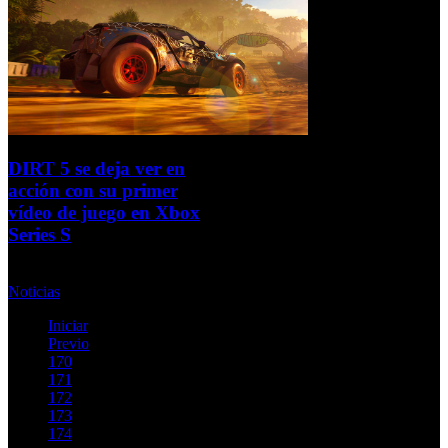
DIRT 5 se deja ver en
acción con su primer
vídeo de juego en Xbox
Series S
Lunes, 21 Septiembre 2020
Noticias
Iniciar
Previo
170
171
172
173
174