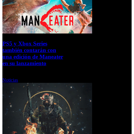
PS5 y Xbox Series
también contarán con
una edición de Maneater
en su lanzamiento
Jueves, 24 Septiembre 2020
Noticias