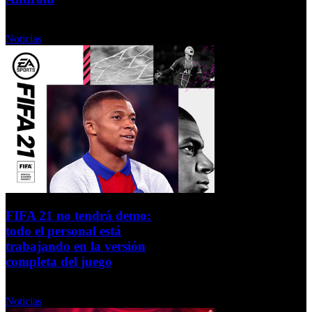
Miércoles, 23 Septiembre 2020
Noticias
FIFA 21 no tendrá demo:
todo el personal está
trabajando en la versión
completa del juego
Martes, 22 Septiembre 2020
Noticias