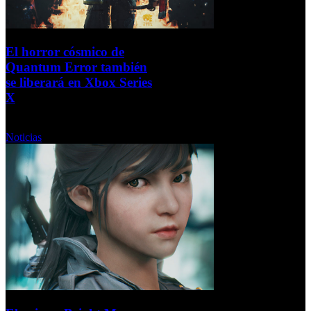
El horror cósmico de
Quantum Error también
se liberará en Xbox Series
X
Miércoles, 23 Septiembre 2020
Noticias