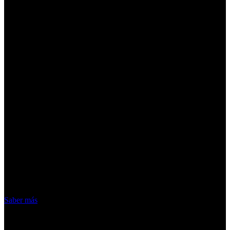
¡Atención! Las cookies nos permiten
ofrecer nuestros servicios. Al utilizar
nuestros servicios, aceptas el uso que
hacemos de las cookies
Acepto
Saber más