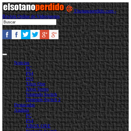
Elsotanoperdido.com -
Revista Online de Videojuegos
Noticias
PC
PS4
PS5
Xbox One
Xbox Series
Nintendo Switch
Nintendo Switch 2
Destacadas
Análisis
PC
PS4
XBOX ONE