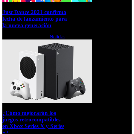
Just Dance 2021 confirma
fecha de lanzamiento para
la nueva generación
Lunes, 19 Octubre 2020
Noticias
¿Cómo mejorarán los
juegos retrocompatibles
en Xbox Series X y Series
S?