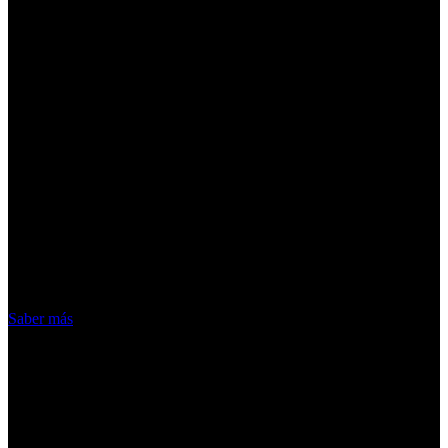
¡Atención! Las cookies nos permiten
ofrecer nuestros servicios. Al utilizar
nuestros servicios, aceptas el uso que
hacemos de las cookies
Acepto
Saber más