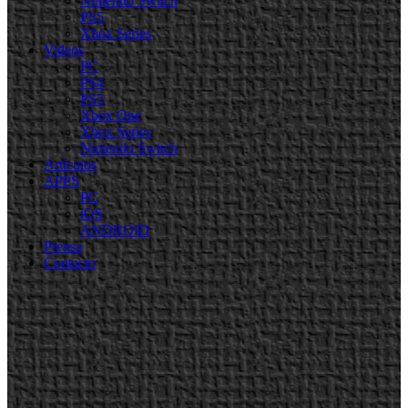
Nintendo Switch
PS5
Xbox Series
Videos
PC
PS4
PS5
Xbox One
Xbox Series
Nintendo Switch
Artículos
APPS
PC
iOS
ANDROID
Prensa
Contacto