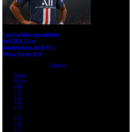
Las partidas guardadas
de FIFA 21 se
mantendrán en PS5 y
Xbox Series X/S
Martes, 06 Octubre 2020
Noticias
Iniciar
Previo
169
170
171
172
173
174
175
176
177