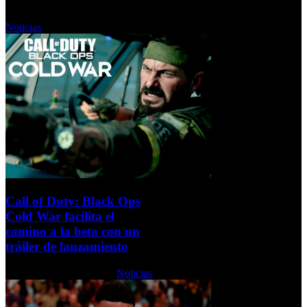
Miércoles, 07 Octubre 2020
Noticias
Call of Duty: Black Ops
Cold War facilita el
camino a la beta con un
tráiler de lanzamiento
Martes, 06 Octubre 2020
Noticias