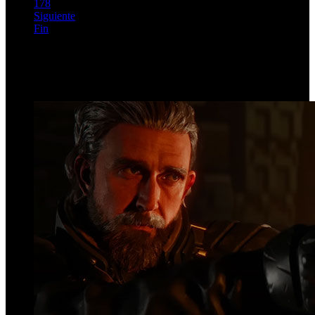
178
Siguiente
Fin
Página 174 de 185
Top Videos