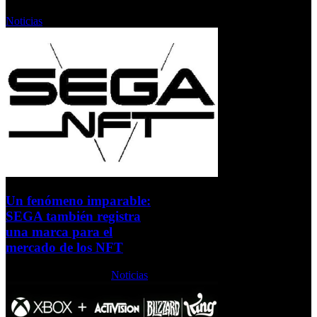
Miércoles, 19 Enero 2022
Noticias
Un fenómeno imparable:
SEGA también registra
una marca para el
mercado de los NFT
Martes, 18 Enero 2022
Noticias