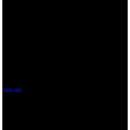
¡Atención! Las cookies nos permiten
ofrecer nuestros servicios. Al utilizar
nuestros servicios, aceptas el uso que
hacemos de las cookies
Acepto
Saber más