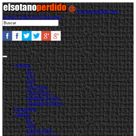
Elsotanoperdido.com -
Revista Online de Videojuegos
Noticias
PC
PS4
PS5
Xbox One
Xbox Series
Nintendo Switch
Nintendo Switch 2
Destacadas
Análisis
PC
PS4
XBOX ONE