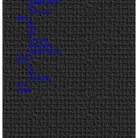
Nintendo Switch
PS5
Xbox Series
Videos
PC
PS4
PS5
Xbox One
Xbox Series
Nintendo Switch
Artículos
APPS
PC
iOS
ANDROID
Prensa
Contacto