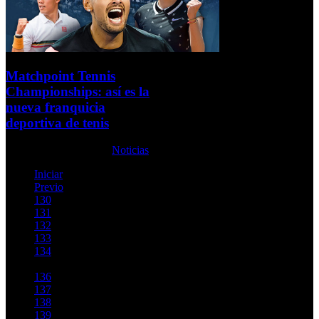
Matchpoint Tennis
Championships: así es la
nueva franquicia
deportiva de tenis
Martes, 18 Enero 2022
Noticias
Iniciar
Previo
130
131
132
133
134
135
136
137
138
139