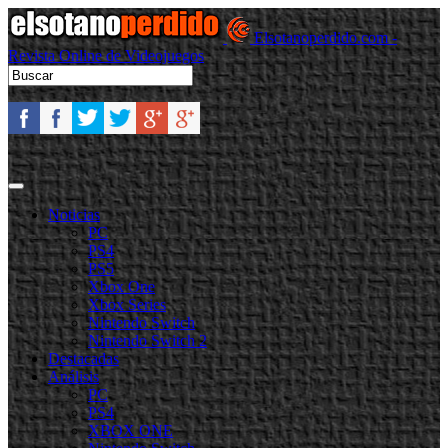
Elsotanoperdido.com -
Revista Online de Videojuegos
Noticias
PC
PS4
PS5
Xbox One
Xbox Series
Nintendo Switch
Nintendo Switch 2
Destacadas
Análisis
PC
PS4
XBOX ONE