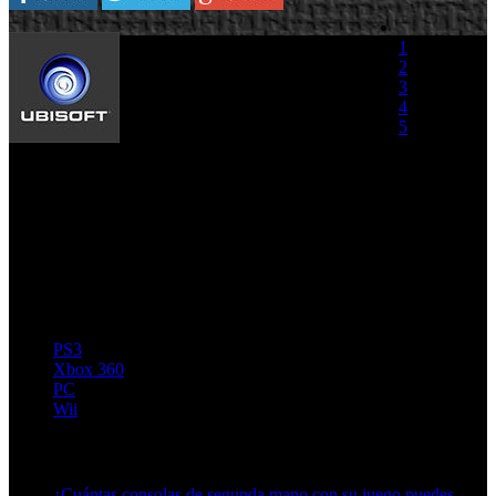
Ubisoft ha desvelado la lista de
1
juegos que mostrará en la
2
Tokyo Game Show 2009. No
3
es que haya un gran número de
4
títulos, pero sí estarán juegos
5
como Assassin´s Creed II o Red
Steel 2 de Nintendo Wii.
(0 votos)
Splinter Cell: Conviction
Avatar: The Game
Red Steel 2
Rabbids Go Home
PS3
Xbox 360
PC
Wii
Artículos relacionados (por etiqueta)
¿Cuántas consolas de segunda mano con su juego puedes