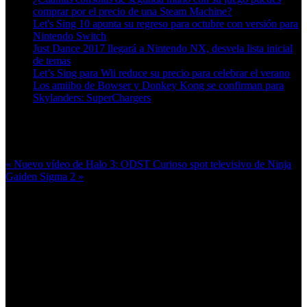
comprar por el precio de una Steam Machine?
Let's Sing 10 apunta su regreso para octubre con versión para
Nintendo Switch
Just Dance 2017 llegará a Nintendo NX, desvela lista inicial
de temas
Let’s Sing para Wii reduce su precio para celebrar el verano
Los amiibo de Bowser y Donkey Kong se confirman para
Skylanders: SuperChargers
Más en esta categoría:
« Nuevo vídeo de Halo 3: ODST
Curioso spot televisivo de Ninja
Gaiden Sigma 2 »