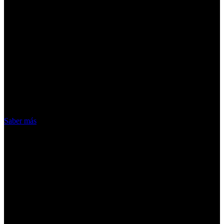
¡Atención! Las cookies nos permiten
ofrecer nuestros servicios. Al utilizar
nuestros servicios, aceptas el uso que
hacemos de las cookies
Acepto
Saber más