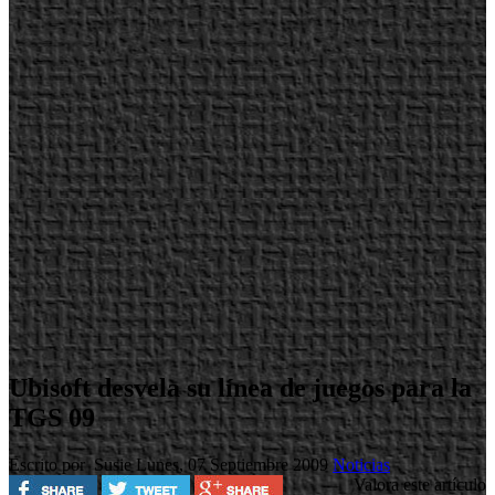
Ubisoft desvela su línea de juegos para la
TGS 09
Escrito por Susie
Lunes, 07 Septiembre 2009
Noticias
Valora este artículo