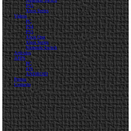
Nintendo Switch
PS5
Xbox Series
Videos
PC
PS4
PS5
Xbox One
Xbox Series
Nintendo Switch
Artículos
APPS
PC
iOS
ANDROID
Prensa
Contacto