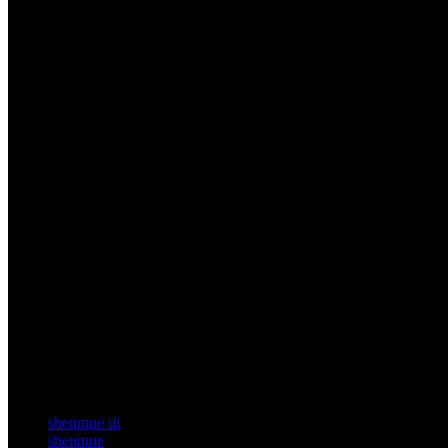
shenmue iii
shenmue