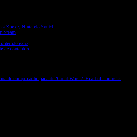
olas Xbox y Nintendo Switch
 en Steam
contenido extra
te de contenido
ña de compra anticipada de ‘Guild Wars 2: Heart of Thorns' »