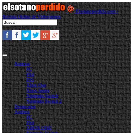
Elsotanoperdido.com -
Revista Online de Videojuegos
Noticias
PC
PS4
PS5
Xbox One
Xbox Series
Nintendo Switch
Nintendo Switch 2
Destacadas
Análisis
PC
PS4
XBOX ONE