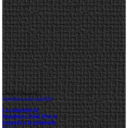
Ultimas Noticias PC
Suscribirse a este canal RSS
La campaña de
Napoleon: Total War se
expande a la península