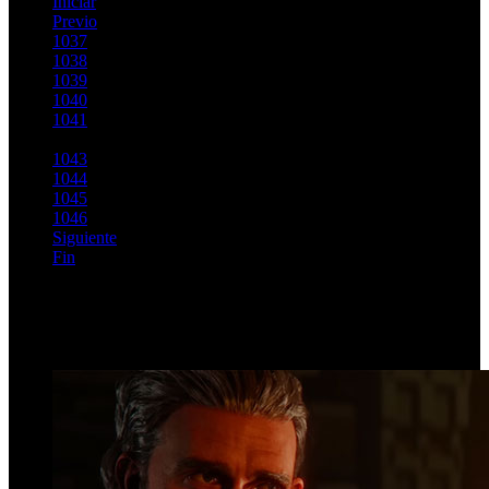
Iniciar
Previo
1037
1038
1039
1040
1041
1042
1043
1044
1045
1046
Siguiente
Fin
Página 1042 de 1146
Top Videos