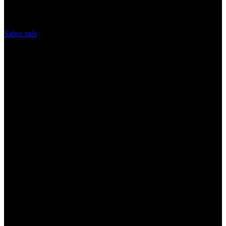
hacemos de las cookies
Acepto
Saber más