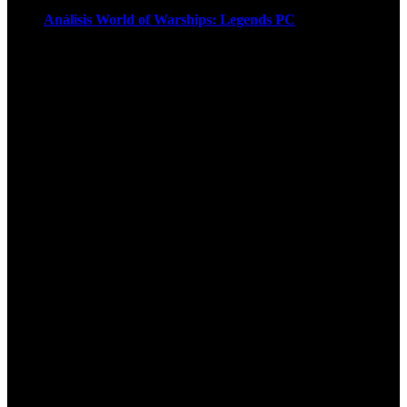
Análisis World of Warships: Legends PC
1
¡Atención! Las cookies nos permiten
ofrecer nuestros servicios. Al utilizar
nuestros servicios, aceptas el uso que