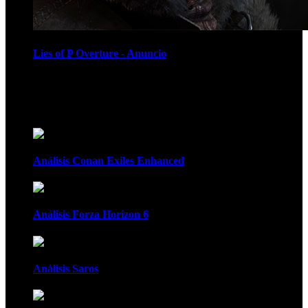
Lies of P Overture - Anuncio
Recomendados
Análisis Conan Exiles Enhanced
Análisis Forza Horizon 6
Análisis Saros