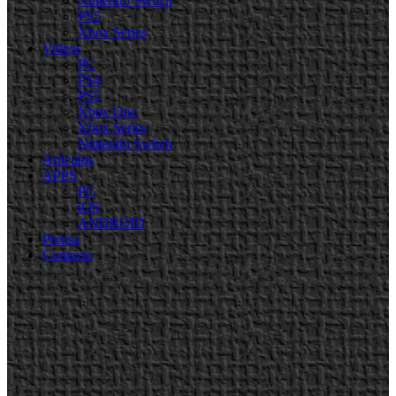
Nintendo Switch
PS5
Xbox Series
Videos
PC
PS4
PS5
Xbox One
Xbox Series
Nintendo Switch
Artículos
APPS
PC
iOS
ANDROID
Prensa
Contacto