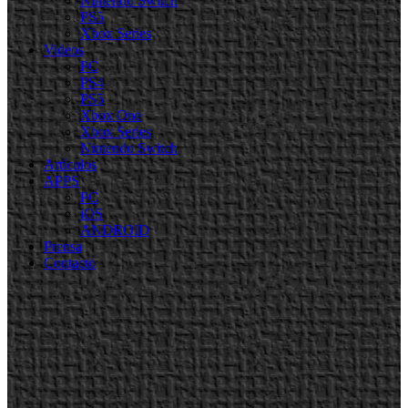
Nintendo Switch
PS5
Xbox Series
Videos
PC
PS4
PS5
Xbox One
Xbox Series
Nintendo Switch
Artículos
APPS
PC
iOS
ANDROID
Prensa
Contacto