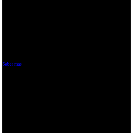
¡Atención! Las cookies nos permiten
ofrecer nuestros servicios. Al utilizar
nuestros servicios, aceptas el uso que
hacemos de las cookies
Acepto
Saber más