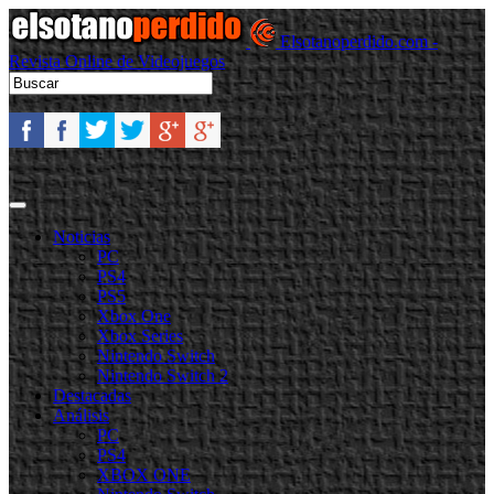
Elsotanoperdido.com -
Revista Online de Videojuegos
Noticias
PC
PS4
PS5
Xbox One
Xbox Series
Nintendo Switch
Nintendo Switch 2
Destacadas
Análisis
PC
PS4
XBOX ONE