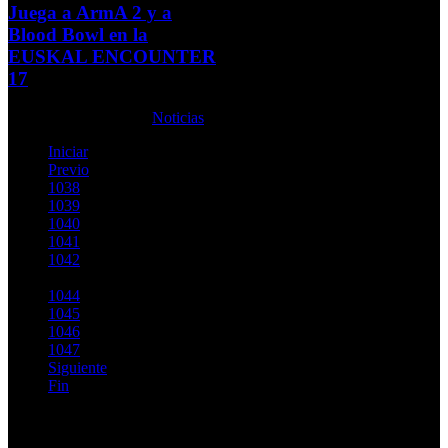
Juega a ArmA 2 y a
Blood Bowl en la
EUSKAL ENCOUNTER
17
Jueves, 18 Junio 2009
Noticias
Iniciar
Previo
1038
1039
1040
1041
1042
1043
1044
1045
1046
1047
Siguiente
Fin
Página 1043 de 1146