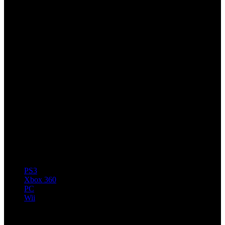
PS3
Xbox 360
PC
Wii
Artículos relacionados (por etiqueta)