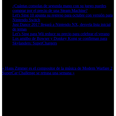
¿Cuántas consolas de segunda mano con su juego puedes
comprar por el precio de una Steam Machine?
Let's Sing 10 apunta su regreso para octubre con versión para
Nintendo Switch
Just Dance 2017 llegará a Nintendo NX, desvela lista inicial
de temas
Let’s Sing para Wii reduce su precio para celebrar el verano
Los amiibo de Bowser y Donkey Kong se confirman para
Skylanders: SuperChargers
Más en esta categoría:
« Hans Zimmer es el compositor de la música de Modern Warfare 2
SuperCar Challenge se retrasa una semana »