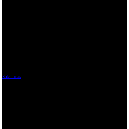
¡Atención! Las cookies nos permiten
ofrecer nuestros servicios. Al utilizar
nuestros servicios, aceptas el uso que
hacemos de las cookies
Acepto
Saber más