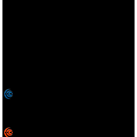
Elsotanoperdido.com es una revista de apoyo para medios
colaboradores de elsotanoperdido News And Videogames,
agencia editora y distribuidora de noticias relacionadas con la
industria del videojuego para medios generalistas. Prohibida la
reproducción total o parcial de estos contenidos sin el permiso
expreso de los autores. Todos los nombres comerciales, marcas,
imágenes, logos y signos distintivos que aparecen en este sitio web
están expresamente
autorizados, registrados y pertenecen son
propiedad de sus respectivos dueños