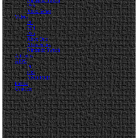
Nintendo Switch
PS5
Xbox Series
Videos
PC
PS4
PS5
Xbox One
Xbox Series
Nintendo Switch
Artículos
APPS
PC
iOS
ANDROID
Prensa
Contacto