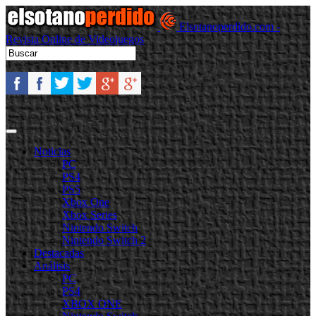
Elsotanoperdido.com -
Revista Online de Videojuegos
Noticias
PC
PS4
PS5
Xbox One
Xbox Series
Nintendo Switch
Nintendo Switch 2
Destacadas
Análisis
PC
PS4
XBOX ONE