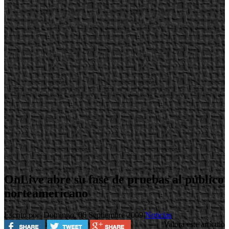
OnLive abre su fase de pruebas al público
norteamericano
Escrito por
Domingo, 06 Septiembre 2009
Noticias
Valora este artículo