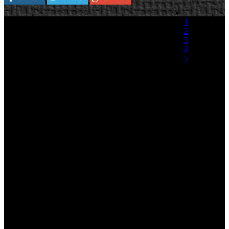
OnLive es un pequeño terminal que se instala
1
directamente al televisor y nos permite disfrutar
2
de juegos de última generación instalados en un
3
servidor y ejecutados por vía remota sin
4
necesidad de implicar ningún ordenador o
5
consola de nueva generación. Pues bien, OnLive
abrió su fase de pruebas al público
(0 votos)
norteamericano esta misma semana. La selección
de los usuarios en esta fase de pruebas está limitada a la localización
física y la conexión a Internet que disponga el usuario.
Veremos como termina este ambicioso proyecto que parece muy
tentador ya que el terminal ronda los 1000$ y aunque habrá que
abonarse al servicio, dará soporte a una gran cantidad de juegos a
los que se irán añadiendo todas las novedades que se publiquen.