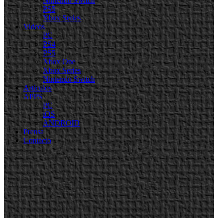
Nintendo Switch
PS5
Xbox Series
Videos
PC
PS4
PS5
Xbox One
Xbox Series
Nintendo Switch
Artículos
APPS
PC
iOS
ANDROID
Prensa
Contacto