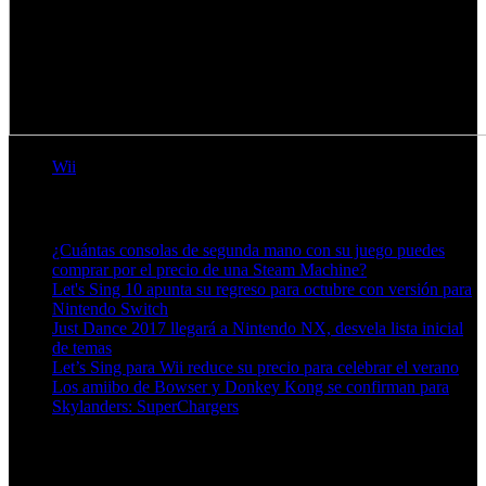
Wii
Artículos relacionados (por etiqueta)
¿Cuántas consolas de segunda mano con su juego puedes
comprar por el precio de una Steam Machine?
Let's Sing 10 apunta su regreso para octubre con versión para
Nintendo Switch
Just Dance 2017 llegará a Nintendo NX, desvela lista inicial
de temas
Let’s Sing para Wii reduce su precio para celebrar el verano
Los amiibo de Bowser y Donkey Kong se confirman para
Skylanders: SuperChargers
Más en esta categoría: