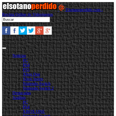
Elsotanoperdido.com -
Revista Online de Videojuegos
Noticias
PC
PS4
PS5
Xbox One
Xbox Series
Nintendo Switch
Nintendo Switch 2
Destacadas
Análisis
PC
PS4
XBOX ONE