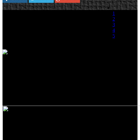
Plataforma:
Wii
1
2
La buena salud del orondo fontanero de
3
Nintendo esta fuera de toda duda, algo que
4
demuestran las impresionantes cifras de ventas
5
que esta alcanzando la última entrega de Super
Mario Bros.
(0 votos)
Nintendo ha confirmado que New Super Mario Bros. Wii, la última
entrega de las aventuras del fontanero han alcanzado la cifra de 10
millones de unidades vendidas a lo ancho y largo del planeta. El país
que mejor ha acogido el título ha sido Estados Unidos con 4,5
millones de copias vendidas, seguido de Japón y Europa donde se
han vendido tres millones de unidades por territorio. Unas cifras
envidiables para cualquier desarrollo, más si contamos, que tan solo
cuenta con dos meses en el mercado