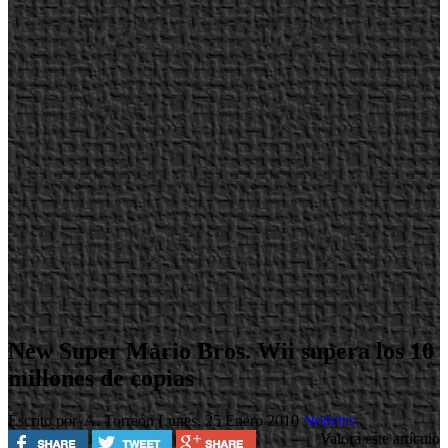
New Super Mario Bros. Wii supera los 10
millones de copias
Escrito por A. Torreón
Lunes, 25 Enero 2010
Noticias
Valora este artículo