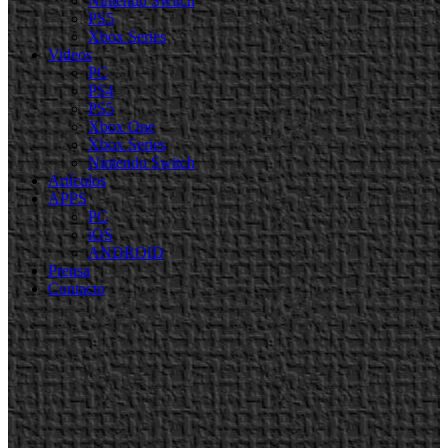
Nintendo Switch
PS5
Xbox Series
Videos
PC
PS4
PS5
Xbox One
Xbox Series
Nintendo Switch
Artículos
APPS
PC
iOS
ANDROID
Prensa
Contacto