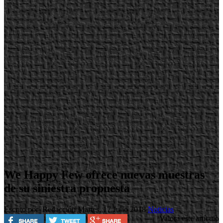
We Happy Few ofrece nuevas muestras
de su siniestra propuesta
Escrito por Redacción
Martes, 17 Julio 2018
Noticias
Valora este artículo