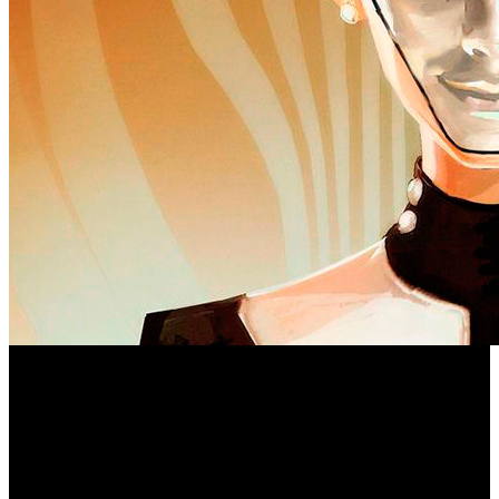
We Happy Few
El nuevo tráiler de ‘
’ presenta, una vez
más, el tono sádico que estábamos esperando del juego,
que debería acoger y combinar con maestría ‘Fallout’ con
‘BioShock’, entre otras inspiraciones. El vídeo, que
contiene nada más y nada menos que 6 minutos de