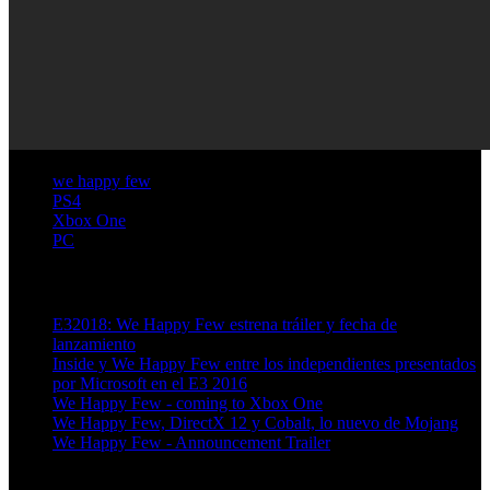
we happy few
PS4
Xbox One
PC
Artículos relacionados (por etiqueta)
E32018: We Happy Few estrena tráiler y fecha de
lanzamiento
Inside y We Happy Few entre los independientes presentados
por Microsoft en el E3 2016
We Happy Few - coming to Xbox One
We Happy Few, DirectX 12 y Cobalt, lo nuevo de Mojang
We Happy Few - Announcement Trailer