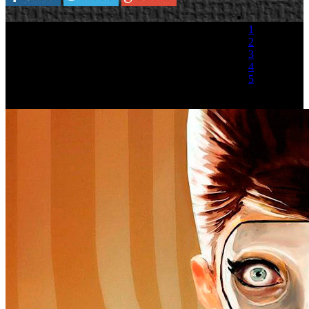
1
2
3
4
5
(1 Voto)