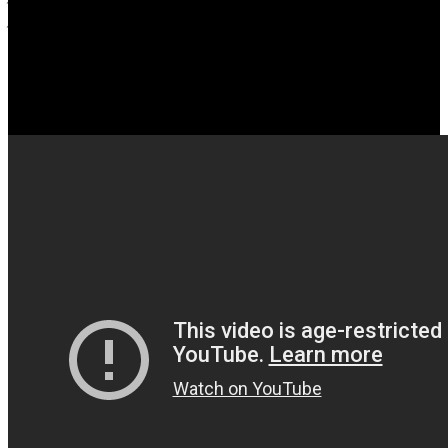
parejas.”
Si te interesa el concepto, no deberías perderte el
video. El juego estará disponible desde el 10 de agosto de
2018 para Xbox One, PC y PlayStation 4.
We Happy Few - Always Be Cheerful