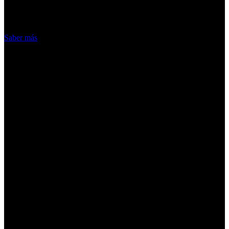
hacemos de las cookies
Acepto
Saber más