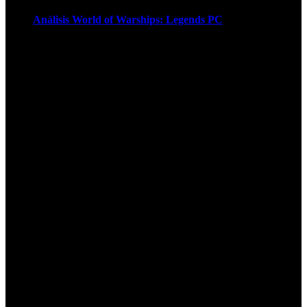
Análisis World of Warships: Legends PC
1
¡Atención! Las cookies nos permiten
ofrecer nuestros servicios. Al utilizar
nuestros servicios, aceptas el uso que