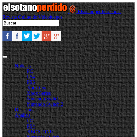
Elsotanoperdido.com -
Revista Online de Videojuegos
Noticias
PC
PS4
PS5
Xbox One
Xbox Series
Nintendo Switch
Nintendo Switch 2
Destacadas
Análisis
PC
PS4
XBOX ONE