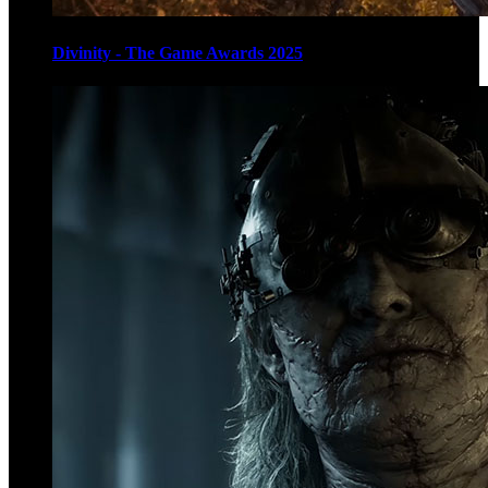
Divinity - The Game Awards 2025