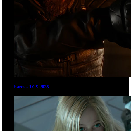
Saros - TGS 2025