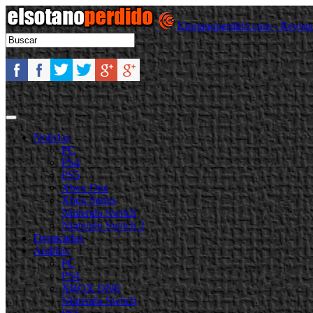
Elsotanoperdido.com - Revist
Noticias
PC
PS4
PS5
Xbox One
Xbox Series
Nintendo Switch
Nintendo Switch 2
Destacadas
Análisis
PC
PS4
XBOX ONE
Nintendo Switch