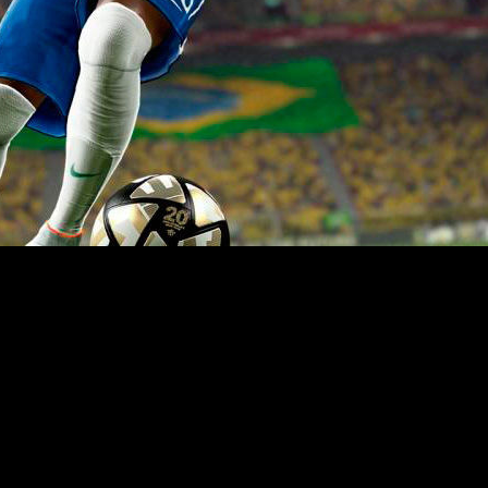
‘PES 2016’
ar
, con una demo jugable especial que ya está dis
os de duración, y una lista de quipos que incluye a los 
ciones francesa y brasileña.
os elementos de PES 2016. Desde los nuevos elementos físic
 porteros. La increíble mejora de los elementos animados y 
 elementos estéticos como el vuelo del césped cuando el bal
ami se inicia el 17 de septiembre con la edición para una t
la compañía se remonta a sus orígenes desde PSOne hasta su