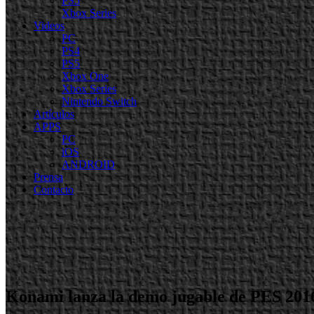
PS5
Xbox Series
Videos
PC
PS4
PS5
Xbox One
Xbox Series
Nintendo Switch
Artículos
APPS
PC
iOS
ANDROID
Prensa
Contacto
Konami lanza la demo jugable de PES 201