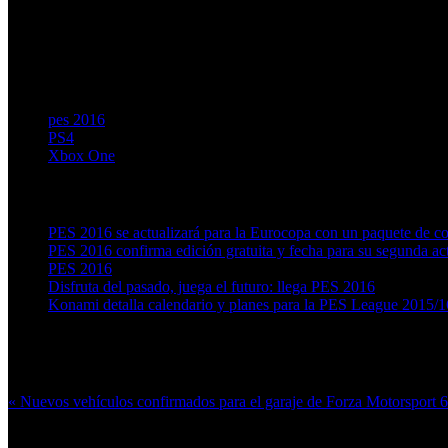
pes 2016
PS4
Xbox One
Artículos relacionados (por etiqueta)
PES 2016 se actualizará para la Eurocopa con un paquete de co
PES 2016 confirma edición gratuita y fecha para su segunda ac
PES 2016
Disfruta del pasado, juega el futuro: llega PES 2016
Konami detalla calendario y planes para la PES League 2015/1
Más en esta categoría:
« Nuevos vehículos confirmados para el garaje de Forza Motorsport 