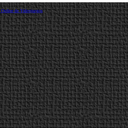
a Online de Videojuegos