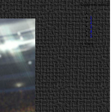
Valora este artículo
1
2
3
4
5
(1 Voto)