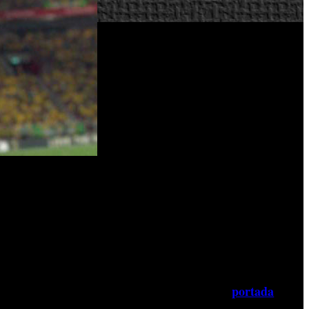
ponible para descarga desde todos los servicios digitales. La
clubes europeos: Juventus, AS Roma, Bayern Munich y los
os que permiten empujones aéreos y una amplia variedad de
el nivel de detalle también deleitarán, con el nuevo juego
ón es golpeado.”,
comentan desde el equipo de desarrollo en
portada
emporada con Neymar Jr y Álvaro Morata en la
, y un
 último lanzamiento PES 2015, enfocándose una vez más, en