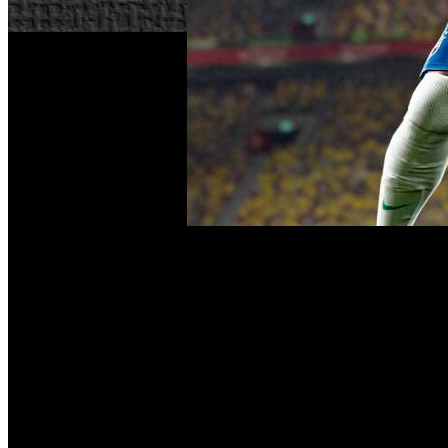
Konami invita a todos los fans del fútbol del mundo a prob
demo ofrece partidos individuales de entre 6 y 10 minut
sudamericanos: Corinthians y Palmeiras, además de las selec
“La demo es la plataforma perfecta para mostrar los nuev
entradas, hasta el control uno a uno y las mejoras de los
ofreciendo el triple de animaciones del pasado PES 2015, y
relación al lanzamiento de la Demo. La temporada para Kon
nuevo lema:
‘Ama el pasado, juega el futuro’
, con el que 