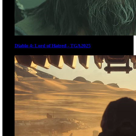
Diablo 4: Lord of Hatred - TGA2025