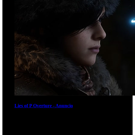
Lies of P Overture - Anuncio
Recomendados