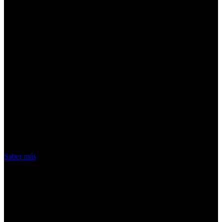
¡Atención! Las cookies nos permiten
ofrecer nuestros servicios. Al utilizar
nuestros servicios, aceptas el uso que
hacemos de las cookies
Acepto
Saber más