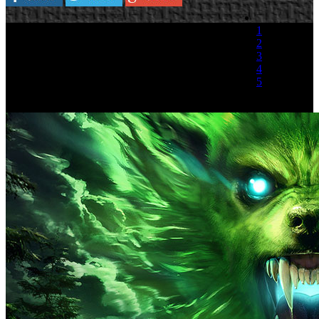
1
2
3
4
5
(1 Voto)