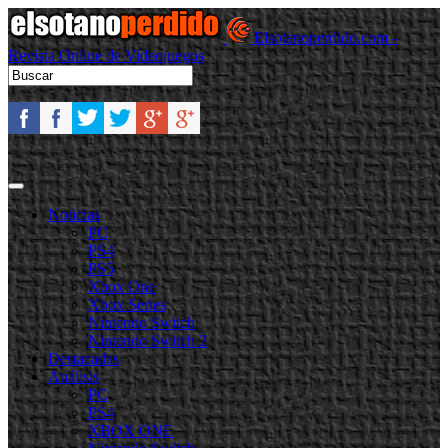
Elsotanoperdido.com -
Revista Online de Videojuegos
Noticias
PC
PS4
PS5
Xbox One
Xbox Series
Nintendo Switch
Nintendo Switch 2
Destacadas
Análisis
PC
PS4
XBOX ONE