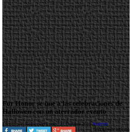
For Honor se une a las celebraciones de
Hallowen con un aterrador evento
Escrito por Redacción
Lunes, 21 Octubre 2019
Noticias
Valora este artículo