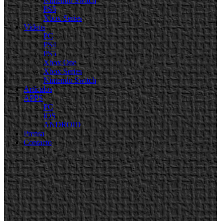
Nintendo Switch
PS5
Xbox Series
Videos
PC
PS4
PS5
Xbox One
Xbox Series
Nintendo Switch
Artículos
APPS
PC
iOS
ANDROID
Prensa
Contacto