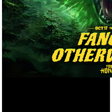
Colmillos del Otro Mundo
‘
’, es un evento de juego
gratuito inspirado en Halloween para todos los jugadores
For Honor
de ‘
’ al que se podrá acceder hasta el próximo 1
de noviembre. Este nuevo evento contará con terroríficos
contenidos, incluyendo un nuevo modo de juego, botines