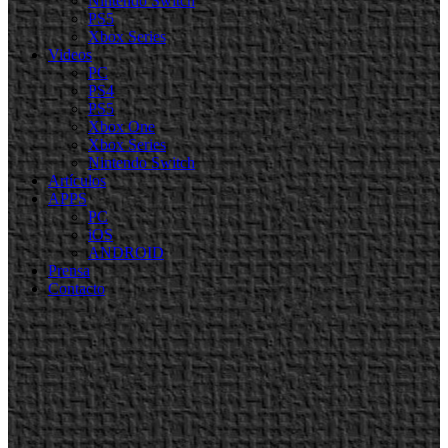
Nintendo Switch
PS5
Xbox Series
Videos
PC
PS4
PS5
Xbox One
Xbox Series
Nintendo Switch
Artículos
APPS
PC
iOS
ANDROID
Prensa
Contacto