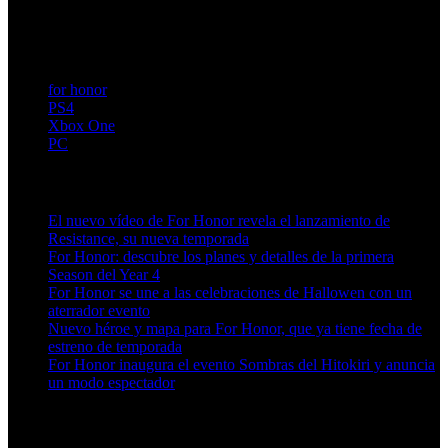
for honor
PS4
Xbox One
PC
Artículos relacionados (por etiqueta)
El nuevo vídeo de For Honor revela el lanzamiento de
Resistance, su nueva temporada
For Honor: descubre los planes y detalles de la primera
Season del Year 4
For Honor se une a las celebraciones de Hallowen con un
aterrador evento
Nuevo héroe y mapa para For Honor, que ya tiene fecha de
estreno de temporada
For Honor inaugura el evento Sombras del Hitokiri y anuncia
un modo espectador
Más en esta categoría: