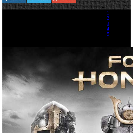
1
2
3
4
5
(1 Voto)