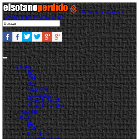
Elsotanoperdido.com -
Revista Online de Videojuegos
Noticias
PC
PS4
PS5
Xbox One
Xbox Series
Nintendo Switch
Nintendo Switch 2
Destacadas
Análisis
PC
PS4
XBOX ONE