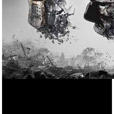
For Hono
Tan solo han bastado dos semanas para que ‘
r’
pierda la mitad de su base de jugadores en Steam. El juego
llegaba de manos de Ubisoft como una de las apuestas más
importantes de la compañía en lo que va de año, y según
parece se desangra a marchas forzadas. De hecho, las