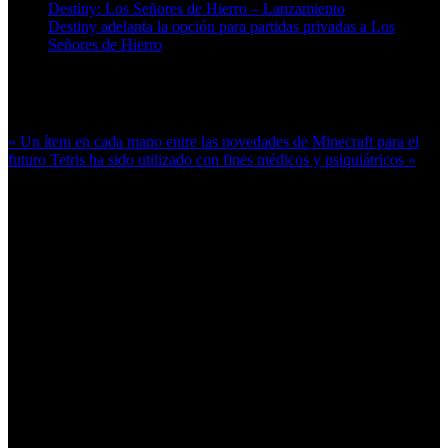
Destiny: Los Señores de Hierro – Lanzamiento
Destiny adelanta la opción para partidas privadas a Los
Señores de Hierro
Más en esta categoría:
« Un ítem en cada mano entre las novedades de Minecraft para el
futuro
Tetris ha sido utilizado con fines médicos y psiquiátricos »