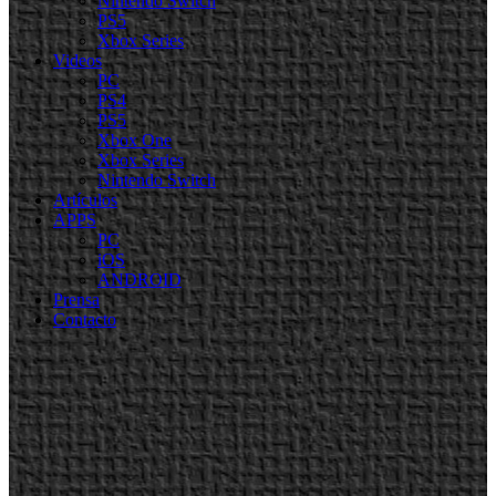
Nintendo Switch
PS5
Xbox Series
Videos
PC
PS4
PS5
Xbox One
Xbox Series
Nintendo Switch
Artículos
APPS
PC
iOS
ANDROID
Prensa
Contacto