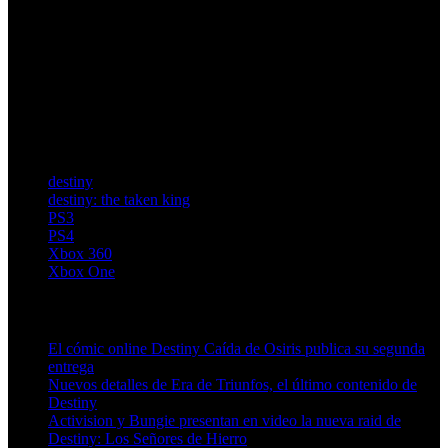
destiny
destiny: the taken king
PS3
PS4
Xbox 360
Xbox One
Artículos relacionados (por etiqueta)
El cómic online Destiny Caída de Osiris publica su segunda
entrega
Nuevos detalles de Era de Triunfos, el último contenido de
Destiny
Activision y Bungie presentan en video la nueva raid de
Destiny: Los Señores de Hierro