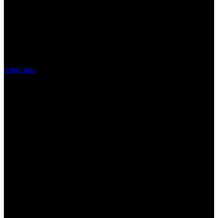
¡Atención! Las cookies nos permiten
ofrecer nuestros servicios. Al utilizar
nuestros servicios, aceptas el uso que
hacemos de las cookies
Acepto
Saber más