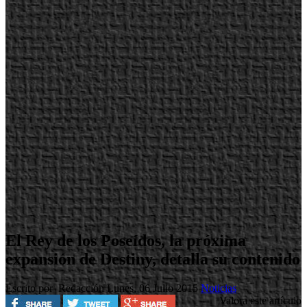
El Rey de los Poseídos, la próxima
expansión de Destiny, detalla su contenido
Escrito por Redacción
Lunes, 06 Julio 2015
Noticias
Valora este artículo