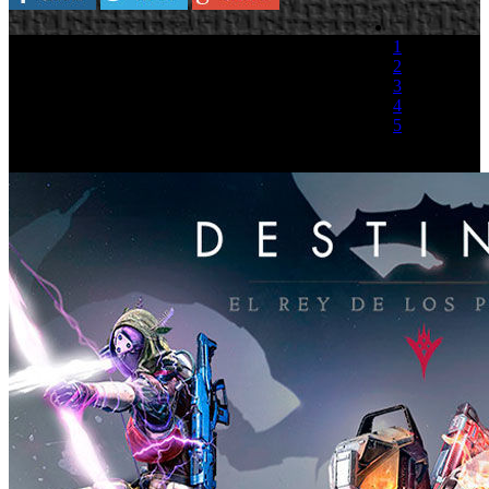
1
2
3
4
5
(1 Voto)