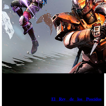
Bungie ha revelado los contenidos que vendrán incluidos
Destiny’
en la próxima expansión de ‘
, que llegará el
próximo 15 de septiembre a todas las plataformas y que
‘
El Rey de los Poseídos
’
recibirá el nombre de
.
“Queremos probar que El Rey de los Poseídos es más un