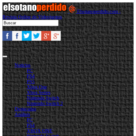
Elsotanoperdido.com -
Revista Online de Videojuegos
Noticias
PC
PS4
PS5
Xbox One
Xbox Series
Nintendo Switch
Nintendo Switch 2
Destacadas
Análisis
PC
PS4
XBOX ONE