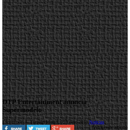
DTP Entertainment anuncia
Supermodelo
Escrito por A. Torreón
Martes, 05 Enero 2010
Noticias
Valora este artículo