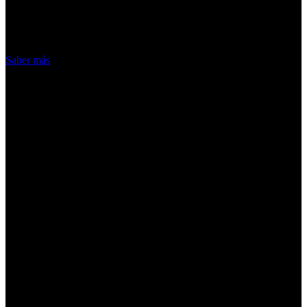
nuestros servicios, aceptas el uso que
hacemos de las cookies
Acepto
Saber más