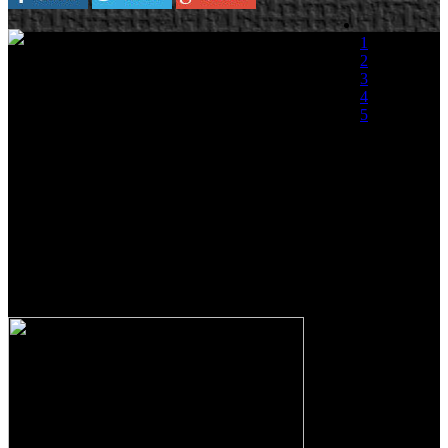
1
Plataforma:
Wii
2
3
La compañía DTP Entertainment anuncia el
4
próximo lanzamiento de Supermodelo, un
5
simulador del mundo de la moda desde la
perspectiva de una modelo en ciernes que será
(0 votos)
lanzado en Wii de Nintendo, y que verá la luz el
próximo 12 de febrero de 2010.
Con Supermodelo la jugadora se pondrá en el lugar de una chica
que se presenta al próximo casting del conocido concurso de
Televisión Supermodelo. Su objetivo; ganar el concurso. Para ello
tendrá que tomar decisiones que marcarán el futuro de tu personaje y
de quienes le rodean.