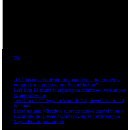
Wii
Artículos relacionados (por etiqueta)
¿Cuántas consolas de segunda mano con su juego puedes
comprar por el precio de una Steam Machine?
Let's Sing 10 apunta su regreso para octubre con versión para
Nintendo Switch
Just Dance 2017 llegará a Nintendo NX, desvela lista inicial
de temas
Let’s Sing para Wii reduce su precio para celebrar el verano
Los amiibo de Bowser y Donkey Kong se confirman para
Skylanders: SuperChargers