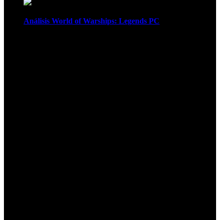
Análisis World of Warships: Legends PC
1
¡Atención! Las cookies nos permiten
ofrecer nuestros servicios. Al utilizar