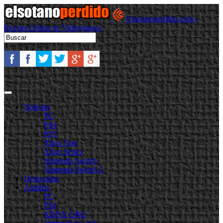
Elsotanoperdido.com -
Revista Online de Videojuegos
Noticias
PC
PS4
PS5
Xbox One
Xbox Series
Nintendo Switch
Nintendo Switch 2
Destacadas
Análisis
PC
PS4
XBOX ONE