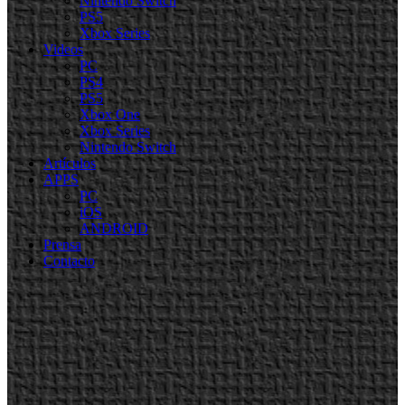
Nintendo Switch
PS5
Xbox Series
Videos
PC
PS4
PS5
Xbox One
Xbox Series
Nintendo Switch
Artículos
APPS
PC
iOS
ANDROID
Prensa
Contacto