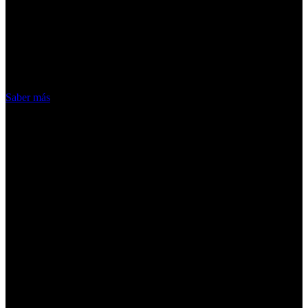
¡Atención! Las cookies nos permiten
ofrecer nuestros servicios. Al utilizar
nuestros servicios, aceptas el uso que
hacemos de las cookies
Acepto
Saber más