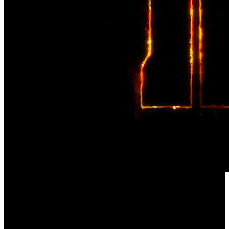
Call of Duty: Black Ops III
Aunque ‘
’ ya lleva más de dos
años disponible en el mercado, su desarrolladora, Treyarch,
no parece dispuesta a renunciar al sorprendentemente
resistente juego de disparos. Un buen ejemplo de lo