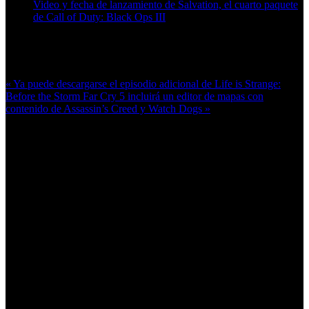
Video y fecha de lanzamiento de Salvation, el cuarto paquete
de Call of Duty: Black Ops III
Más en esta categoría:
« Ya puede descargarse el episodio adicional de Life is Strange:
Before the Storm
Far Cry 5 incluirá un editor de mapas con
contenido de Assassin’s Creed y Watch Dogs »