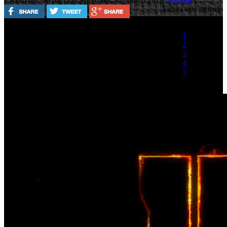
Valora este artículo
1
2
3
4
5
(1 Voto)