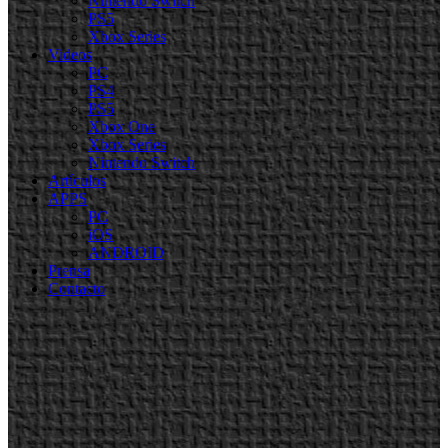
Nintendo Switch
PS5
Xbox Series
Videos
PC
PS4
PS5
Xbox One
Xbox Series
Nintendo Switch
Artículos
APPS
PC
iOS
ANDROID
Prensa
Contacto