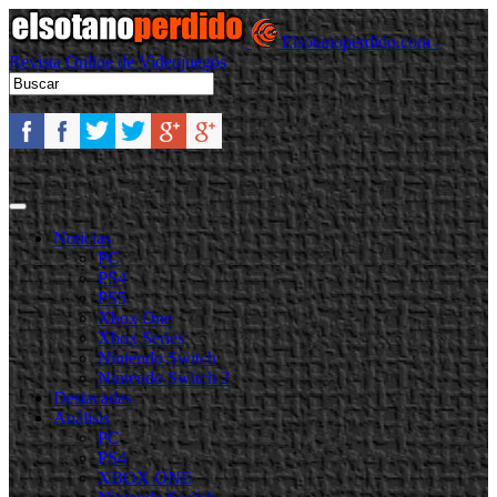
Elsotanoperdido.com -
Revista Online de Videojuegos
Noticias
PC
PS4
PS5
Xbox One
Xbox Series
Nintendo Switch
Nintendo Switch 2
Destacadas
Análisis
PC
PS4
XBOX ONE