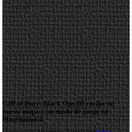
Call of Duty: Black Ops III recibe un
nuevo mapa y un modo de juego en
PlayStation 4
Escrito por Redacción
Miércoles, 07 Marzo 2018
Noticias