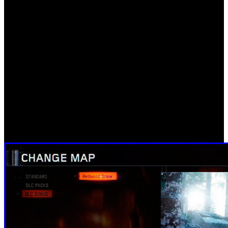
Además del mapa, el modo y la serie habitual de
correcciones de errores y mejoras de rendimiento, la
actualización de ‘Black Ops III’ incluye algunos elementos
extra, como el nuevo camuflaje Permafrost y el rifle de
francotirador semiautomático XPR-50. Esta importante
actualización está levantando algunas sospechas,
considerando que ‘Black Ops 4’ será la próxima entrega de
la ultra popular franquicia de Activision. ¿Podría esta
actualización incluir pistas sobre el próximo Black Ops?
Próximamente saldremos de dudas.