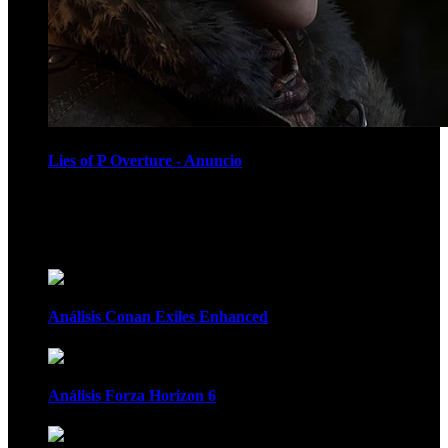
Lies of P Overture - Anuncio
Recomendados
Análisis Conan Exiles Enhanced
Análisis Forza Horizon 6