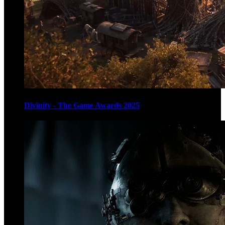
Divinity - The Game Awards 2025