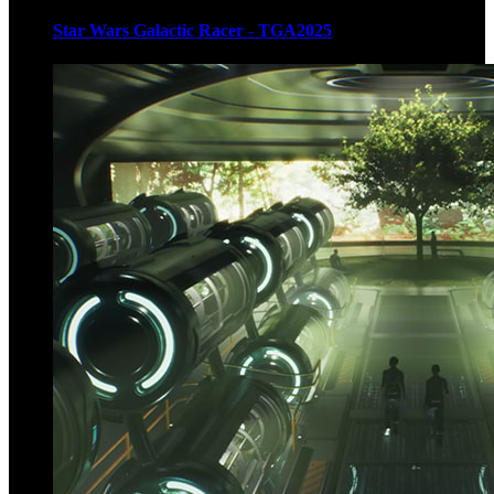
Star Wars Galactic Racer - TGA2025