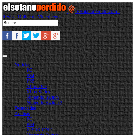
Elsotanoperdido.com -
Revista Online de Videojuegos
Noticias
PC
PS4
PS5
Xbox One
Xbox Series
Nintendo Switch
Nintendo Switch 2
Destacadas
Análisis
PC
PS4
XBOX ONE