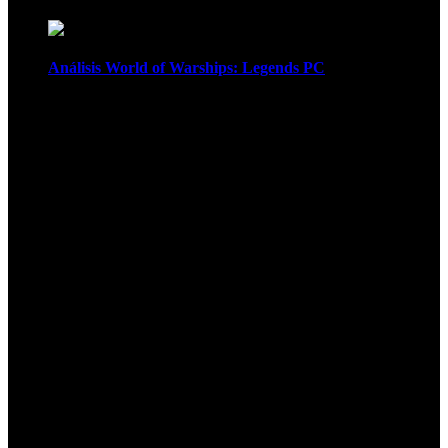
Análisis World of Warships: Legends PC
1
¡Atención! Las cookies nos permiten
ofrecer nuestros servicios. Al utilizar