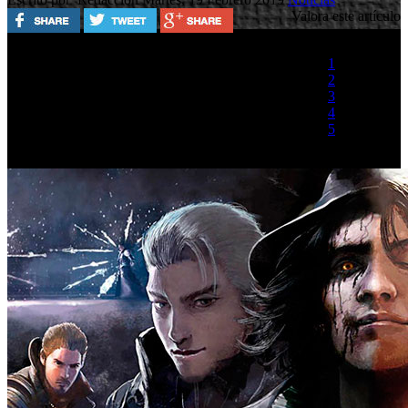
Valora este artículo
1
2
3
4
5
(1 Voto)