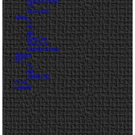
Nintendo Switch
PS5
Xbox Series
Videos
PC
PS4
PS5
Xbox One
Xbox Series
Nintendo Switch
Artículos
APPS
PC
iOS
ANDROID
Prensa
Contacto