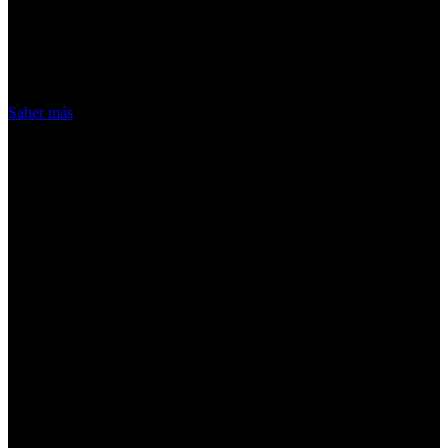
nuestros servicios, aceptas el uso que
hacemos de las cookies
Acepto
Saber más