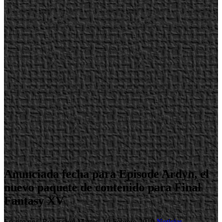
Anunciada fecha para Episode Ardyn, el
nuevo paquete de contenido para Final
Fantasy XV
Escrito por Redacción
Martes, 19 Febrero 2019
Noticias