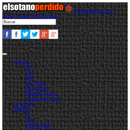
Elsotanoperdido.com -
Revista Online de Videojuegos
Noticias
PC
PS4
PS5
Xbox One
Xbox Series
Nintendo Switch
Nintendo Switch 2
Destacadas
Análisis
PC
PS4
XBOX ONE