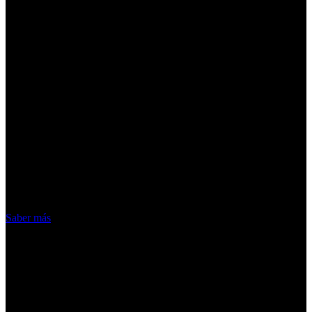
¡Atención! Las cookies nos permiten
ofrecer nuestros servicios. Al utilizar
nuestros servicios, aceptas el uso que
hacemos de las cookies
Acepto
Saber más