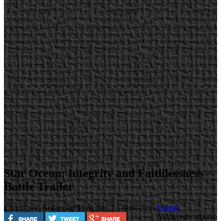
Star Ocean: Integrity and Faithlessness -
Battle Trailer
Escrito por Redacción
Miércoles, 13 Abril 2016
Videos
Valora este artículo