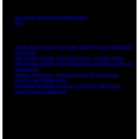
star ocean: integrity and faithlessness
PS4
Artículos relacionados (por etiqueta)
Square Enix estrena Star Ocean: Integrity And Faithlessness
en Europa
Star Ocean: Integrity and Faithlessness - Launch Trailer
Star Ocean: Integrity And Faithlessness desvela su tráiler de
lanzamiento
Nuevos personajes y sistema de juego de Star Ocean:
Integrity and Faithlessness
El sistema de batalla en el nuevo video de Star Ocean:
Integrity and Faithlessness