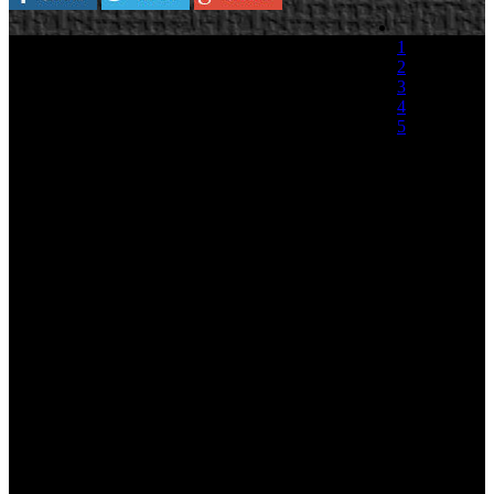
1
2
3
4
5
(0 votos)