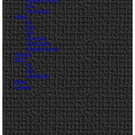
Nintendo Switch
PS5
Xbox Series
Videos
PC
PS4
PS5
Xbox One
Xbox Series
Nintendo Switch
Artículos
APPS
PC
iOS
ANDROID
Prensa
Contacto