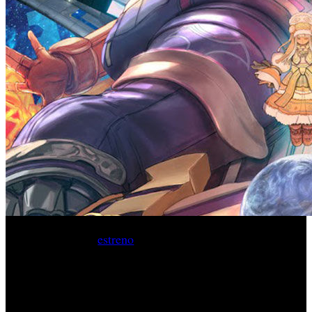
Como anticipo al
estreno
la próxima semana en Europa de
Star Ocean: Integrity And Faithlessness
‘
’, Square Enix
ha distribuido el tráiler de lanzamiento del juego donde
muestra un adelanto del último capítulo de la serie de rol y
ciencia ficción.