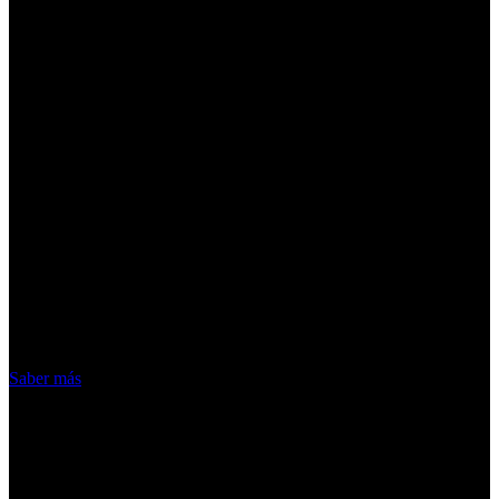
¡Atención! Las cookies nos permiten
ofrecer nuestros servicios. Al utilizar
nuestros servicios, aceptas el uso que
hacemos de las cookies
Acepto
Saber más