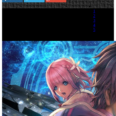
1
2
3
4
5
(1 Voto)