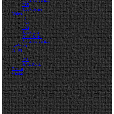
Nintendo Switch
PS5
Xbox Series
Videos
PC
PS4
PS5
Xbox One
Xbox Series
Nintendo Switch
Artículos
APPS
PC
iOS
ANDROID
Prensa
Contacto