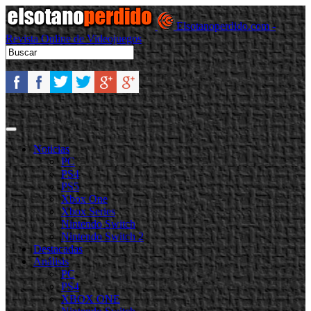
Elsotanoperdido.com -
Revista Online de Videojuegos
Noticias
PC
PS4
PS5
Xbox One
Xbox Series
Nintendo Switch
Nintendo Switch 2
Destacadas
Análisis
PC
PS4
XBOX ONE