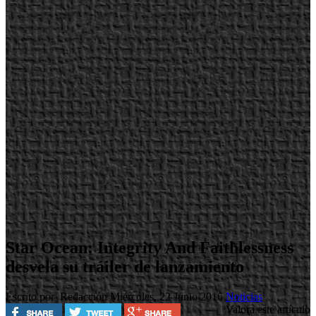
Star Ocean: Integrity And Faithlessness
desvela su tráiler de lanzamiento
Escrito por Redacción
Miércoles, 22 Junio 2016
Noticias
Valora este artículo