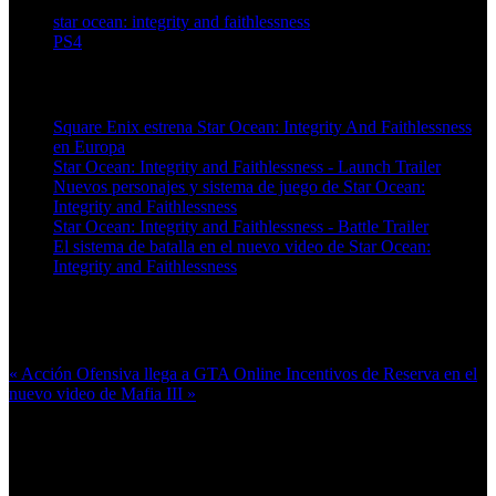
star ocean: integrity and faithlessness
PS4
Artículos relacionados (por etiqueta)
Square Enix estrena Star Ocean: Integrity And Faithlessness
en Europa
Star Ocean: Integrity and Faithlessness - Launch Trailer
Nuevos personajes y sistema de juego de Star Ocean:
Integrity and Faithlessness
Star Ocean: Integrity and Faithlessness - Battle Trailer
El sistema de batalla en el nuevo video de Star Ocean:
Integrity and Faithlessness
Más en esta categoría:
« Acción Ofensiva llega a GTA Online
Incentivos de Reserva en el
nuevo video de Mafia III »