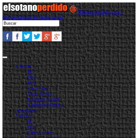
Elsotanoperdido.com -
Revista Online de Videojuegos
Noticias
PC
PS4
PS5
Xbox One
Xbox Series
Nintendo Switch
Nintendo Switch 2
Destacadas
Análisis
PC
PS4
XBOX ONE