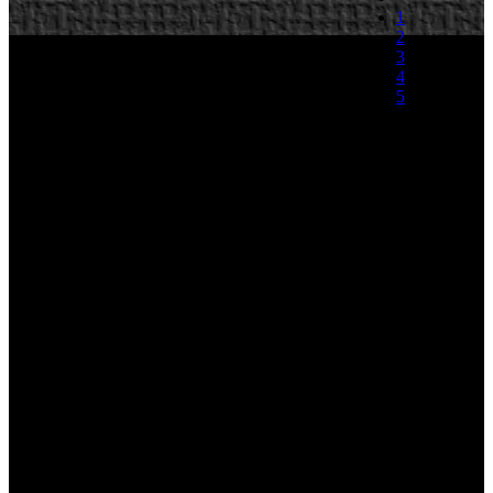
1
2
3
4
5
(1 Voto)