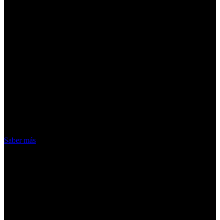
¡Atención! Las cookies nos permiten
ofrecer nuestros servicios. Al utilizar
nuestros servicios, aceptas el uso que
hacemos de las cookies
Acepto
Saber más