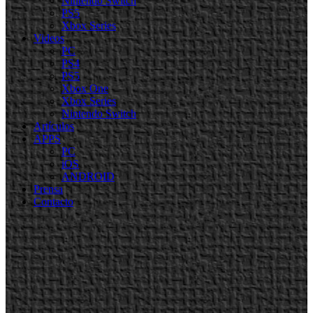
Nintendo Switch
PS5
Xbox Series
Videos
PC
PS4
PS5
Xbox One
Xbox Series
Nintendo Switch
Artículos
APPS
PC
iOS
ANDROID
Prensa
Contacto