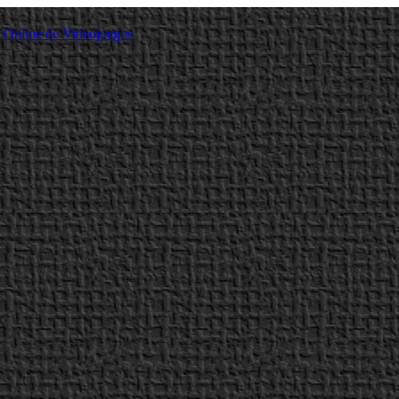
a Online de Videojuegos