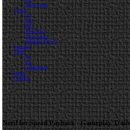
PS5
Xbox Series
Videos
PC
PS4
PS5
Xbox One
Xbox Series
Nintendo Switch
Artículos
APPS
PC
iOS
ANDROID
Prensa
Contacto
Need for Speed Payback - Gameplay Trail