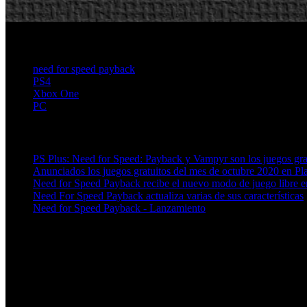
need for speed payback
PS4
Xbox One
PC
Artículos relacionados (por etiqueta)
PS Plus: Need for Speed: Payback y Vampyr son los juegos gra
Anunciados los juegos gratuitos del mes de octubre 2020 en Pl
Need for Speed Payback recibe el nuevo modo de juego libre e
Need For Speed Payback actualiza varias de sus características
Need for Speed Payback - Lanzamiento