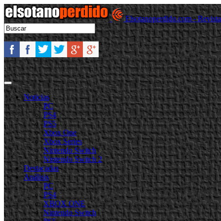
Elsotanoperdido.com - Revist
Noticias
PC
PS4
PS5
Xbox One
Xbox Series
Nintendo Switch
Nintendo Switch 2
Destacadas
Análisis
PC
PS4
XBOX ONE
Nintendo Switch