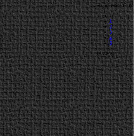
Valora este artículo
1
2
3
4
5
(0 votos)